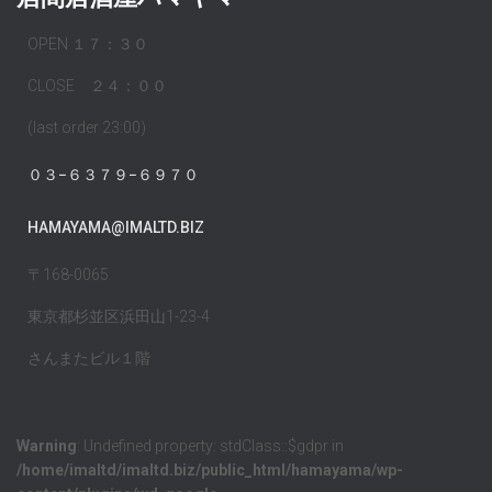
OPEN １７：３０
CLOSE ２４：００
(last order 23:00)
０３−６３７９−６９７０
HAMAYAMA@IMALTD.BIZ
〒168-0065
東京都杉並区浜田山1-23-4
さんまたビル１階
Warning
: Undefined property: stdClass::$gdpr in
/home/imaltd/imaltd.biz/public_html/hamayama/wp-