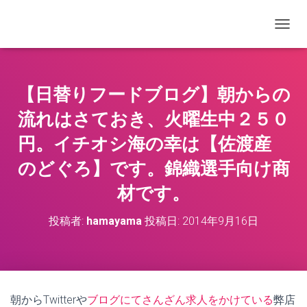
ナビゲ
【日替りフードブログ】朝からの
流れはさておき、火曜生中２５０
円。イチオシ海の幸は【佐渡産
のどぐろ】です。錦織選手向け商
材です。
投稿者:
hamayama
投稿日:
2014年9月16日
朝からTwitterや
ブログにてさんざん求人をかけている
弊店