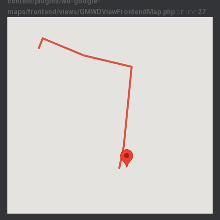
content/plugins/wd-google-
maps/frontend/views/GMWDViewFrontendMap.php
on line
27