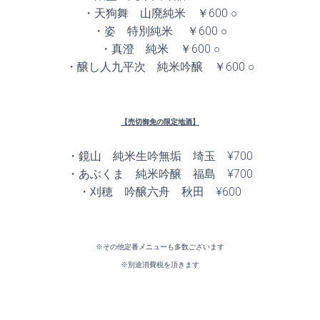
・天狗舞 山廃純米 ￥600 ○
・姿 特別純米 ￥600 ○
・真澄 純米 ￥600 ○
・醸し人九平次 純米吟醸 ￥600 ○
【売切御免の限定地酒】
・鏡山 純米生吟無垢 埼玉 ¥700
・あぶくま 純米吟醸 福島 ¥700
・刈穂 吟醸六舟 秋田 ¥600
※その他定番メニューも多数ございます
※別途消費税を頂きます