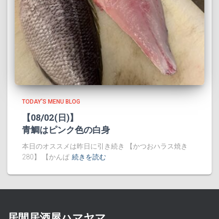
TODAY'S MENU BLOG
【08/02(日)】
青鯛はピンク色の白身
本日のオススメは昨日に引き続き 【かつおハラス焼き
280】 【かんぱ
続きを読む
居間居酒屋ハマヤマ