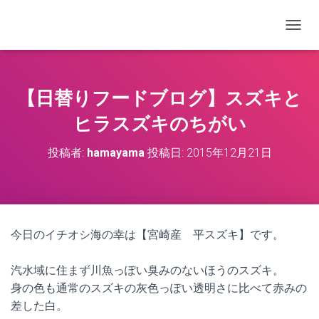
ナビゲ
【日替りフードブログ】スズキと
ヒラスズキのちがい
投稿者:
hamayama
投稿日:
2015年12月21日
今日のイチオシ海の幸は【宮崎産 平スズキ】です。
汽水域に住まず川魚っぽい臭みのないほうのスズキ。
身の色も通常のスズキの灰色っぽい透明さに比べて赤みの
差した白。