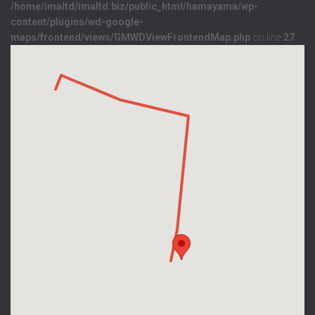
/home/imaltd/imaltd.biz/public_html/hamayama/wp-
content/plugins/wd-google-
maps/frontend/views/GMWDViewFrontendMap.php
on line
27