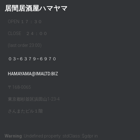
居間居酒屋ハマヤマ
OPEN １７：３０
CLOSE ２４：００
(last order 23:00)
０３−６３７９−６９７０
HAMAYAMA@IMALTD.BIZ
〒168-0065
東京都杉並区浜田山1-23-4
さんまたビル１階
Warning
: Undefined property: stdClass::$gdpr in