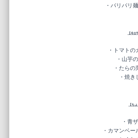
・パリパリ麺
【今が
・トマトのカ
・山芋の
・たらの芽
・焼きし
【ちょ
・青ザ
・カマンベール