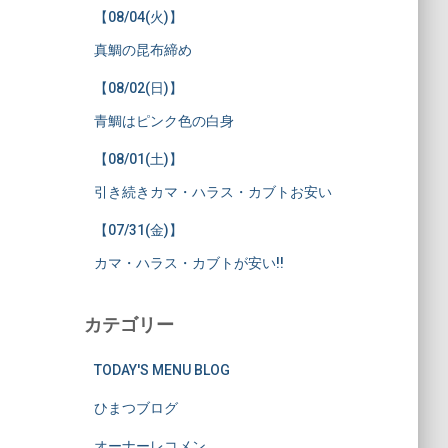
【08/04(火)】
真鯛の昆布締め
【08/02(日)】
青鯛はピンク色の白身
【08/01(土)】
引き続きカマ・ハラス・カブトお安い
【07/31(金)】
カマ・ハラス・カブトが安い!!
カテゴリー
TODAY'S MENU BLOG
ひまつブログ
オーナーレコメン