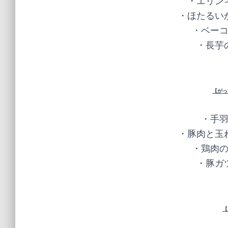
・エリンギ
・ほたるいか
・ベーコ
・長芋の
【がっ
・手羽
・豚肉と玉ね
・鶏肉の
・豚ガツ
【