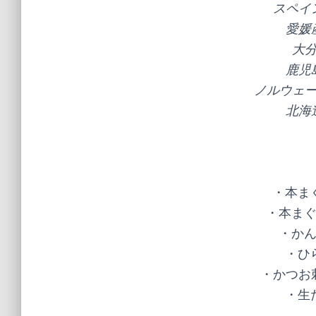
スペイ
愛媛
大
鹿児
ノルウェ
北海
・本まぐ
・本まぐ
・かん
・ひら
・かつお刺
・生た