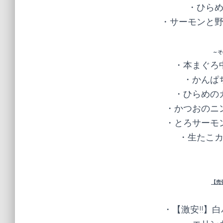
・ひらめ
・サーモンと野
～そ
・本まぐろ中
・かんぱち
・ひらめのカ
・かつおのニン
・とろサーモン
・生たこカ
【売
・【激安!!】白