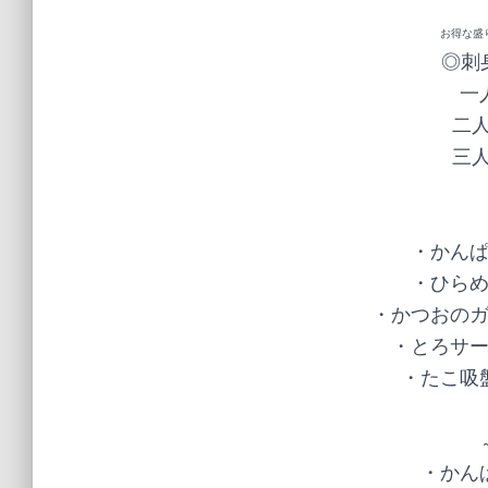
お得な盛
◎刺
一
二人
三人
・かんぱ
・ひらめ
・かつおのガ
・とろサー
・たこ吸盤
・かんぱ