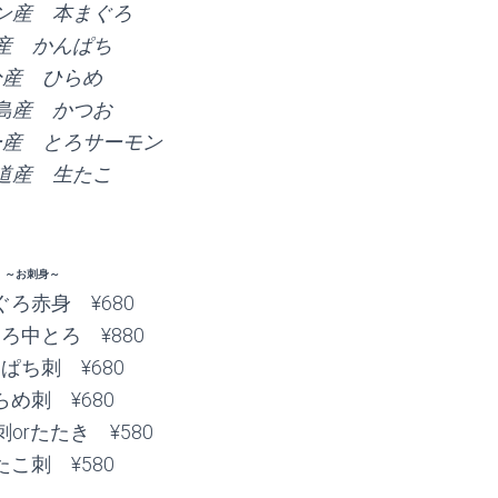
ン産 本まぐろ
産 かんぱち
分産 ひらめ
島産 かつお
ー産 とろサーモン
道産 生たこ
～お刺身～
ろ赤身 ¥680
ろ中とろ ¥880
ぱち刺 ¥680
め刺 ¥680
orたたき ¥580
こ刺 ¥580