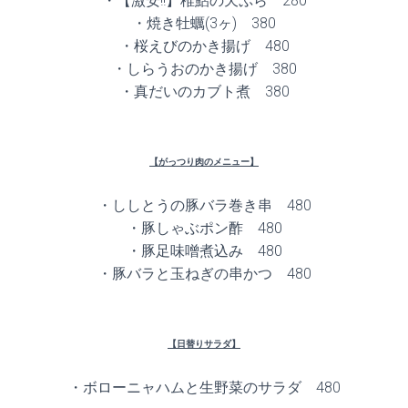
・【激安!!】稚鮎の天ぷら 280
・焼き牡蠣(3ヶ) 380
・桜えびのかき揚げ 480
・しらうおのかき揚げ 380
・真だいのカブト煮 380
【がっつり肉のメニュー】
・ししとうの豚バラ巻き串 480
・豚しゃぶポン酢 480
・豚足味噌煮込み 480
・豚バラと玉ねぎの串かつ 480
【日替りサラダ】
・ボローニャハムと生野菜のサラダ 480