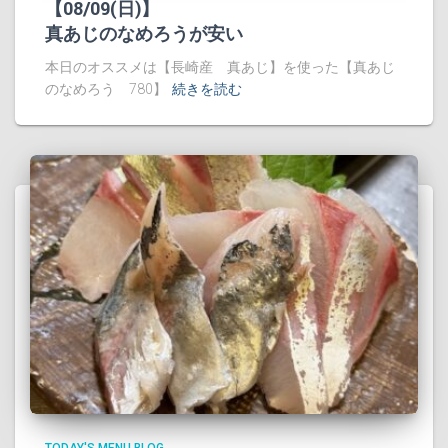
【08/09(日)】
真あじのなめろうが安い
本日のオススメは【長崎産 真あじ】を使った【真あじ
のなめろう 780】
続きを読む
TODAY'S MENU BLOG