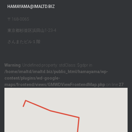
HAMAYAMA@IMALTD.BIZ
〒168-0065
東京都杉並区浜田山1-23-4
さんまたビル１階
Warning
: Undefined property: stdClass::$gdpr in
/home/imaltd/imaltd.biz/public_html/hamayama/wp-
content/plugins/wd-google-
maps/frontend/views/GMWDViewFrontendMap.php
on line
27