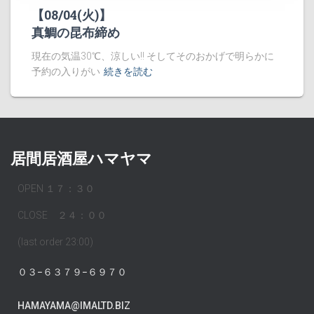
【08/04(火)】
真鯛の昆布締め
現在の気温30℃、涼しい!! そしてそのおかげで明らかに
予約の入りがい
続きを読む
居間居酒屋ハマヤマ
OPEN １７：３０
CLOSE ２４：００
(last order 23:00)
０３−６３７９−６９７０
HAMAYAMA@IMALTD.BIZ