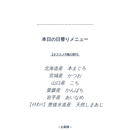
————————————————-
本日の日替りメニュー
【オススメ!!海の幸!!】
北海道産 本まぐろ
宮城産 かつお
山口産 こち
愛媛産 かんぱち
岩手産 あいなめ
【ｲﾁｵｼ!!】豊後水道産 天然しまあじ
～お刺身～