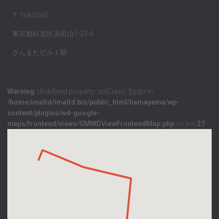
〒168-0065
東京都杉並区浜田山1-23-4
さんまたビル１階
Warning
: Undefined property: stdClass::$gdpr in
/home/imaltd/imaltd.biz/public_html/hamayama/wp-
content/plugins/wd-google-
maps/frontend/views/GMWDViewFrontendMap.php
on line
27