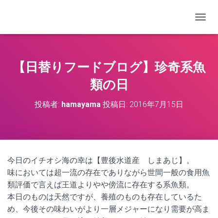
ナビゲ
【日替りフードブログ】珍奇系魚
類の日
投稿者:
hamayama
投稿日:
2016年7月15日
今日のイチオシ海の幸は【豊後水道産 しまあじ】。
味においては超一流の存在でありながら世間一般の食用魚
類評価で言えば王道よりやや傍流に存在する系魚類。
本日のものは天然ですが、養殖のものも存在しているた
め、今後その味わいがより一層メジャーになり需要が高ま