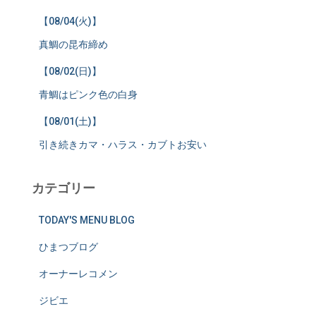
【08/04(火)】
真鯛の昆布締め
【08/02(日)】
青鯛はピンク色の白身
【08/01(土)】
引き続きカマ・ハラス・カブトお安い
カテゴリー
TODAY'S MENU BLOG
ひまつブログ
オーナーレコメン
ジビエ