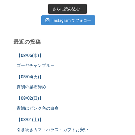
さらに読み込む...
Instagram でフォロー
最近の投稿
【08/05(水)】
ゴーヤチャンプルー
【08/04(火)】
真鯛の昆布締め
【08/02(日)】
青鯛はピンク色の白身
【08/01(土)】
引き続きカマ・ハラス・カブトお安い