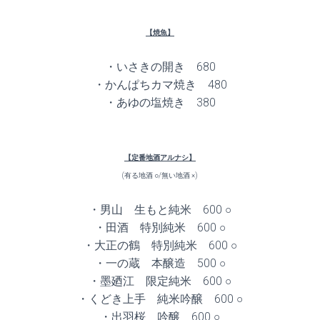
【焼魚】
・いさきの開き 680
・かんぱちカマ焼き 480
・あゆの塩焼き 380
【定番地酒アルナシ】
(有る地酒 ○/無い地酒 ×)
・男山 生もと純米 600 ○
・田酒 特別純米 600 ○
・大正の鶴 特別純米 600 ○
・一の蔵 本醸造 500 ○
・墨廼江 限定純米 600 ○
・くどき上手 純米吟醸 600 ○
・出羽桜 吟醸 600 ○