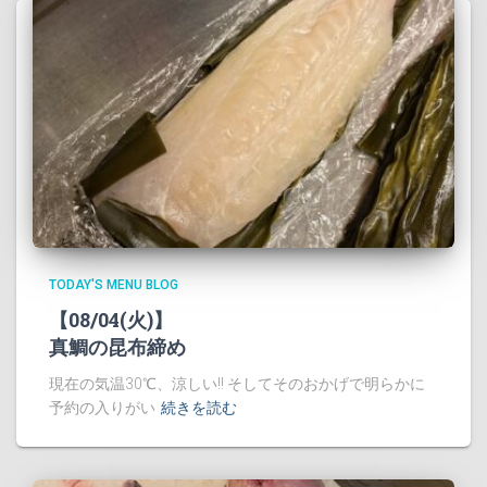
TODAY'S MENU BLOG
【08/04(火)】
真鯛の昆布締め
現在の気温30℃、涼しい!! そしてそのおかげで明らかに
予約の入りがい
続きを読む