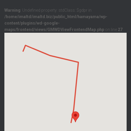
Warning
: Undefined property: stdClass::$gdpr in
/home/imaltd/imaltd.biz/public_html/hamayama/wp-
content/plugins/wd-google-
maps/frontend/views/GMWDViewFrontendMap.php
on line
27