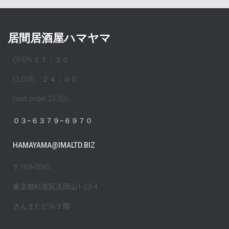
居間居酒屋ハマヤマ
OPEN １７：３０
CLOSE ２４：００
(last order 23:00)
０３−６３７９−６９７０
HAMAYAMA@IMALTD.BIZ
〒168-0065
東京都杉並区浜田山1-23-4
さんまたビル１階