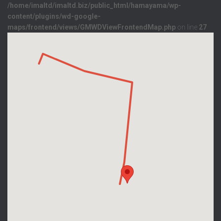
/home/imaltd/imaltd.biz/public_html/hamayama/wp-
content/plugins/wd-google-
maps/frontend/views/GMWDViewFrontendMap.php
on line
27