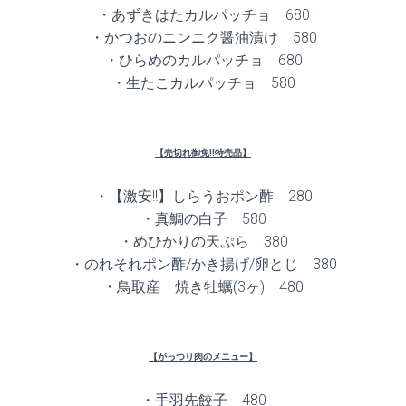
・あずきはたカルパッチョ 680
・かつおのニンニク醤油漬け 580
・ひらめのカルパッチョ 680
・生たこカルパッチョ 580
【売切れ御免!!特売品】
・【激安!!】しらうおポン酢 280
・真鯛の白子 580
・めひかりの天ぷら 380
・のれそれポン酢/かき揚げ/卵とじ 380
・鳥取産 焼き牡蠣(3ヶ) 480
【がっつり肉のメニュー】
・手羽先餃子 480