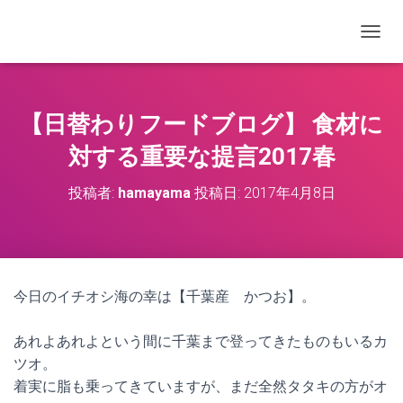
ナビゲ
【日替わりフードブログ】 食材に
対する重要な提言2017春
投稿者:
hamayama
投稿日:
2017年4月8日
今日のイチオシ海の幸は【千葉産 かつお】。
あれよあれよという間に千葉まで登ってきたものもいるカ
ツオ。
着実に脂も乗ってきていますが、まだ全然タタキの方がオ