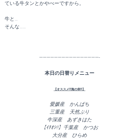
ている牛タンとかやべーですから。
牛と…
そんな……
————————————————-
本日の日替りメニュー
【オススメ!!海の幸!!】
愛媛産 かんぱち
三重産 天然ぶり
牛深産 あずきはた
【ｲﾁｵｼ!!】千葉産 かつお
大分産 ひらめ