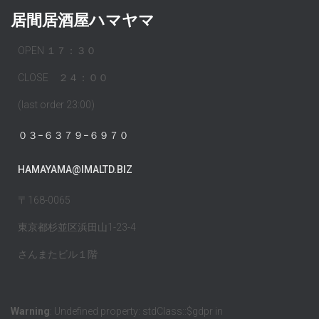
居間居酒屋ハマヤマ
OPEN １７：３０
CLOSE ２４：００
(last order 23:00)
０３−６３７９−６９７０
HAMAYAMA@IMALTD.BIZ
〒168-0065
東京都杉並区浜田山1-23-4
さんまたビル１階
Warning
: Undefined property: stdClass::$gdpr in