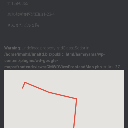
〒168-0065
東京都杉並区浜田山1-23-4
さんまたビル１階
Warning
: Undefined property: stdClass::$gdpr in
/home/imaltd/imaltd.biz/public_html/hamayama/wp-
content/plugins/wd-google-
maps/frontend/views/GMWDViewFrontendMap.php
on line
27