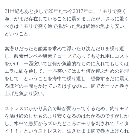
21世紀もあと少しで20年たつ今2017年に、「モリで突く
漁」がまだ存在していることに震えましたが、さらに驚く
べきは「モリで突く漁で揚がった魚は網漁の魚より安い」
ということ。
素潜りだったら酸素を求めて浮いたり沈んだりを繰り返
し、酸素ボンベや酸素チューブであってもそれ用にコスト
をかけ、一匹突いては何か魚籠的なものに入れてもしくは
エラに紐を通して、一匹突いてはまた何か運ぶための処理
をして、ということを海中で繰り返し、想像するだに震え
るほどの手間をかけているはずなのに、網でガーッと巻き
上げた魚より安い。
ストレスのかかり具合で味が変わってくるため、釣りモノ
を活け締めしたものより安くなるのはわかるのですがしか
し、水中で急所からズレたところにモリを刺されて「イタ
イ！！」というストレスと、生きたまま網で巻き上げられ