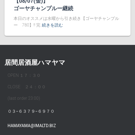
【08/07(金)】
ゴーヤチャンプルー継続
本日のオススメは水曜から引き続き【ゴーヤチャンプル
ー 780】!! 完
続きを読む
居間居酒屋ハマヤマ
OPEN １７：３０
CLOSE ２４：００
(last order 23:00)
０３−６３７９−６９７０
HAMAYAMA@IMALTD.BIZ