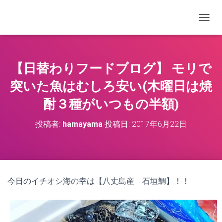
ナビゲ
【日替わりフードブログ】 モリで
突いた魚はむしろ安い(木曜日は焼
酎３種がいつもの半額)
投稿者:
hamayama
投稿日:
2017年6月22日
今日のイチオシ海の幸は【八丈島産 石垣鯛】！！