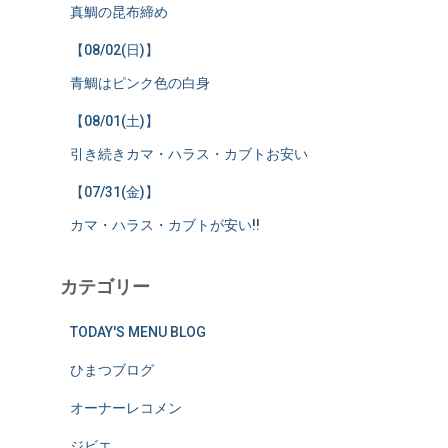
真鯛の昆布締め
【08/02(日)】
青鯛はピンク色の白身
【08/01(土)】
引き続きカマ・ハラス・カブトお安い
【07/31(金)】
カマ・ハラス・カブトが安い!!
カテゴリー
TODAY'S MENU BLOG
ひまつブログ
オーナーレコメン
ジビエ