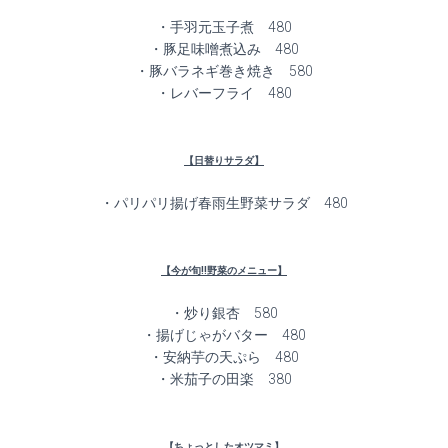
・手羽元玉子煮 480
・豚足味噌煮込み 480
・豚バラネギ巻き焼き 580
・レバーフライ 480
【日替りサラダ】
・パリパリ揚げ春雨生野菜サラダ 480
【今が旬!!野菜のメニュー】
・炒り銀杏 580
・揚げじゃがバター 480
・安納芋の天ぷら 480
・米茄子の田楽 380
【ちょっとしたオツマミ】