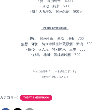
・姿 特別純米 600 ○
・真澄 純米 600 ○
・醸し人九平次 純米吟醸 800 ○
【売切御免の限定地酒】
・鏡山 純米生酛 無垢 埼玉 700
・無想 守拙 純米吟醸生貯蔵原酒 新潟 600
・爾今 火入れ 特別純米 三重 600
・鍋島 雄町生酒純米吟醸 700
※その他定番メニューも多数ございます
※別途消費税を頂きます
カテゴリー:
TODAY'S MENU BLOG