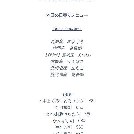
————————————————-
本日の日替りメニュー
【オススメ!!海の幸!!】
高知産 本まぐろ
静岡産 金目鯛
【ｲﾁｵｼ!!】宮城産 かつお
愛媛産 かんぱち
北海道産 生たこ
鹿児島産 尾長鯛
～お刺身～
・本まぐろ中とろユッケ 880
・金目鯛刺 680
・かつお刺orたたき 580
・かんぱち刺 680
・生たこ刺 580
・尾長鯛刺 680