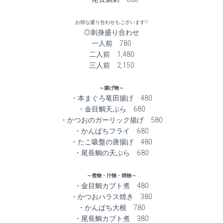
お得な盛り合わせもございます!!
◎刺身盛り合わせ
一人前 780
二人前 1,480
三人前 2,150
～揚げ物～
・本まぐろ竜田揚げ 480
・金目鯛天ぷら 680
・かつおのガーリック揚げ 580
・かんぱちフライ 680
・たこ吸盤の唐揚げ 480
・尾長鯛の天ぷら 680
～煮物・汁物・焼物～
・金目鯛カブト煮 480
・かつおハラス焼き 380
・かんぱち大根 780
・尾長鯛カブト煮 380