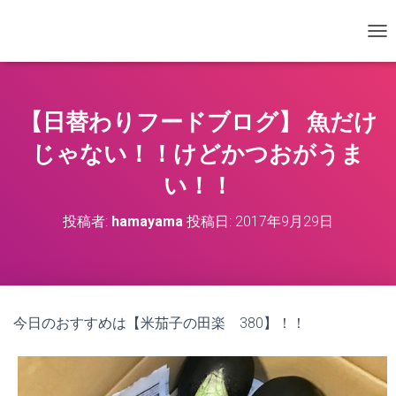
ナ
【日替わりフードブログ】 魚だけ
じゃない！！けどかつおがうま
い！！
投稿者:
hamayama
投稿日:
2017年9月29日
今日のおすすめは【米茄子の田楽 380】！！