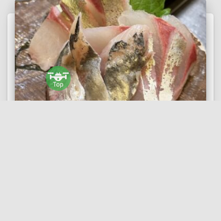
TODAY'S MENU BLOG
【08/08(土)】
真あじ・しまあじ・かんぱち
昨晩の片付けに入っていたバイトボーイが、片付け休憩
中に 「今日も朝起き
続きを読む