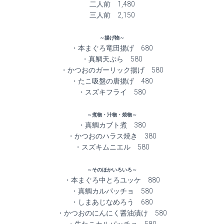
二人前 1,480
三人前 2,150
～揚げ物～
・本まぐろ竜田揚げ 680
・真鯛天ぷら 580
・かつおのガーリック揚げ 580
・たこ吸盤の唐揚げ 480
・スズキフライ 580
～煮物・汁物・焼物～
・真鯛カブト煮 380
・かつおのハラス焼き 380
・スズキムニエル 580
～そのほかいろいろ～
・本まぐろ中とろユッケ 880
・真鯛カルパッチョ 580
・しまあじなめろう 680
・かつおのにんにく醤油漬け 580