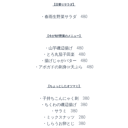
【日替りサラダ】
・春雨生野菜サラダ 480
【今が旬!!野菜のメニュー】
・山芋磯辺揚げ 480
・とろ丸茄子田楽 480
・揚げじゃがバター 480
・アボガドの刺身or天ぷら 480
【ちょっとしたオツマミ】
・子持ちこんにゃく刺 380
・ちくわの磯辺揚げ 380
・サラミ 380
・ミックスナッツ 280
・しらうお卵とじ 380