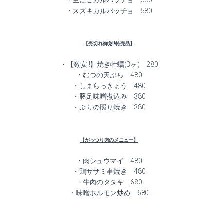
・生たこカルパッチョ 580
・スズキカルパッチョ 580
【売切れ御免!!特売品】
・【激安!!】焼き牡蠣(3ヶ) 280
・むつの天ぷら 480
・しまらっきょう 480
・豚足味噌煮込み 380
・ぶりの照り焼き 380
【がっつり肉のメニュー】
・肉シュウマイ 480
・鶏ササミ串焼き 480
・牛肉のタタキ 680
・味噌ホルモン炒め 680