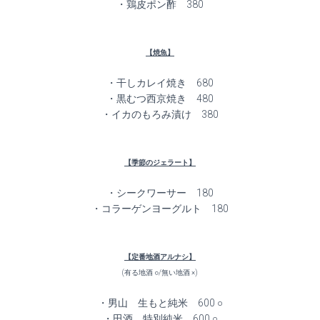
・鶏皮ポン酢 380
【焼魚】
・干しカレイ焼き 680
・黒むつ西京焼き 480
・イカのもろみ漬け 380
【季節のジェラート】
・シークワーサー 180
・コラーゲンヨーグルト 180
【定番地酒アルナシ】
(有る地酒 ○/無い地酒 ×)
・男山 生もと純米 600 ○
・田酒 特別純米 600 ○