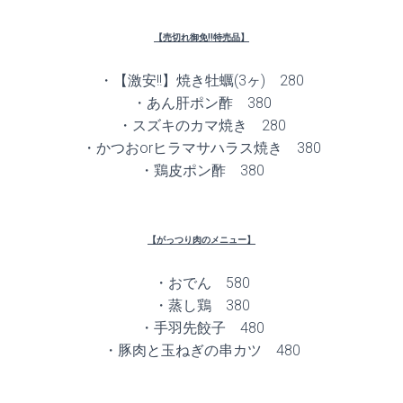
【売切れ御免!!特売品】
・【激安!!】焼き牡蠣(3ヶ) 280
・あん肝ポン酢 380
・スズキのカマ焼き 280
・かつおorヒラマサハラス焼き 380
・鶏皮ポン酢 380
【がっつり肉のメニュー】
・おでん 580
・蒸し鶏 380
・手羽先餃子 480
・豚肉と玉ねぎの串カツ 480