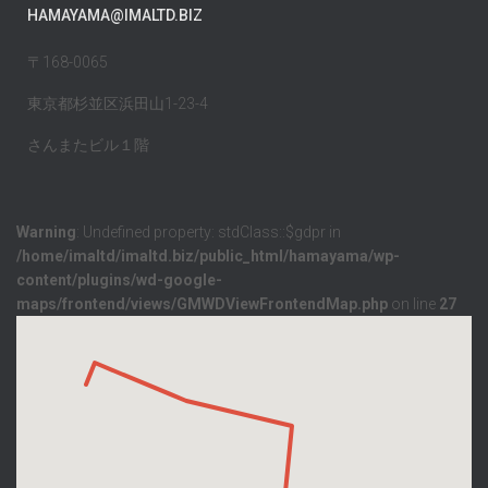
HAMAYAMA@IMALTD.BIZ
〒168-0065
東京都杉並区浜田山1-23-4
さんまたビル１階
Warning
: Undefined property: stdClass::$gdpr in
/home/imaltd/imaltd.biz/public_html/hamayama/wp-
content/plugins/wd-google-
maps/frontend/views/GMWDViewFrontendMap.php
on line
27