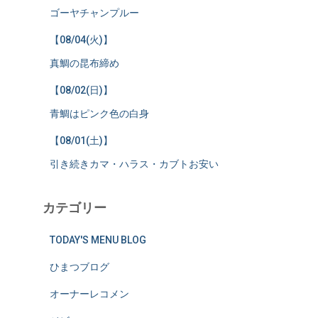
ゴーヤチャンプルー
【08/04(火)】
真鯛の昆布締め
【08/02(日)】
青鯛はピンク色の白身
【08/01(土)】
引き続きカマ・ハラス・カブトお安い
カテゴリー
TODAY'S MENU BLOG
ひまつブログ
オーナーレコメン