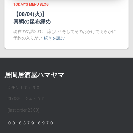
TODAY'S MENU BLOG
【08/04(火)】
真鯛の昆布締め
現在の気温30℃、涼しい!! そしてそのおかげで明らかに
予約の入りがい
続きを読む
居間居酒屋ハマヤマ
OPEN １７：３０
CLOSE ２４：００
(last order 23:00)
０３−６３７９−６９７０