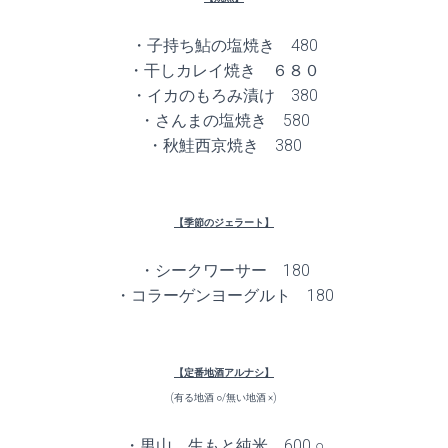
・子持ち鮎の塩焼き 480
・干しカレイ焼き ６８０
・イカのもろみ漬け 380
・さんまの塩焼き 580
・秋鮭西京焼き 380
【季節のジェラート】
・シークワーサー 180
・コラーゲンヨーグルト 180
【定番地酒アルナシ】
(有る地酒 ○/無い地酒 ×)
・男山 生もと純米 600 ○