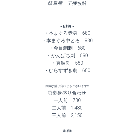
岐阜産 子持ち鮎
～お刺身～
・本まぐろ赤身 680
・本まぐろ中とろ 880
・金目鯛刺 680
・かんぱち刺 680
・真鯛刺 580
・ひらすずき刺 680
お得な盛り合わせもございます!!
◎刺身盛り合わせ
一人前 780
二人前 1,480
三人前 2,150
～揚げ物～