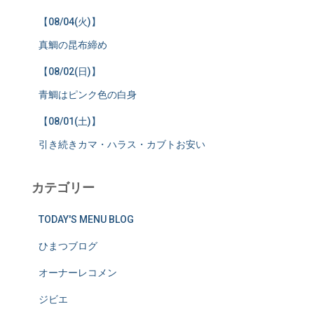
【08/04(火)】
真鯛の昆布締め
【08/02(日)】
青鯛はピンク色の白身
【08/01(土)】
引き続きカマ・ハラス・カブトお安い
カテゴリー
TODAY'S MENU BLOG
ひまつブログ
オーナーレコメン
ジビエ