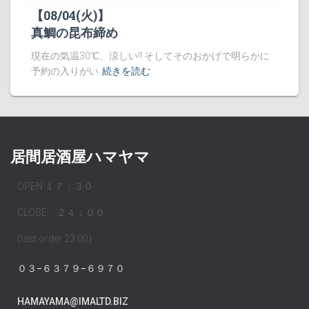
【08/04(火)】
真鯛の昆布締め
現在の気温30℃、涼しい!! そしてそのおかげで明らかに
予約の入りがい
続きを読む
居間居酒屋ハマヤマ
OPEN １７：３０
CLOSE ２４：００
(last order 23:00)
０３−６３７９−６９７０
HAMAYAMA@IMALTD.BIZ