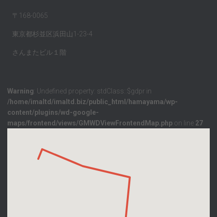
〒168-0065
東京都杉並区浜田山1-23-4
さんまたビル１階
Warning
: Undefined property: stdClass::$gdpr in
/home/imaltd/imaltd.biz/public_html/hamayama/wp-
content/plugins/wd-google-
maps/frontend/views/GMWDViewFrontendMap.php
on line
27