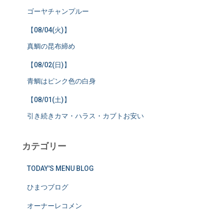
ゴーヤチャンプルー
【08/04(火)】
真鯛の昆布締め
【08/02(日)】
青鯛はピンク色の白身
【08/01(土)】
引き続きカマ・ハラス・カブトお安い
カテゴリー
TODAY'S MENU BLOG
ひまつブログ
オーナーレコメン