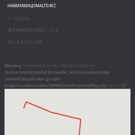
HAMAYAMA@IMALTD.BIZ
〒168-0065
東京都杉並区浜田山1-23-4
さんまたビル１階
Warning
: Undefined property: stdClass::$gdpr in
/home/imaltd/imaltd.biz/public_html/hamayama/wp-
content/plugins/wd-google-
maps/frontend/views/GMWDViewFrontendMap.php
on line
27