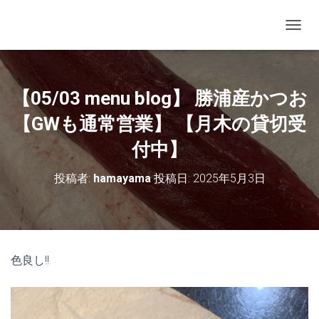
ナビゲ
【05/03 menu blog】 勝浦産かつお
【GWも通常営業】 【月木の貸切受
付中】
投稿者:
hamayama
投稿日:
2025年5月3日
色良し!!