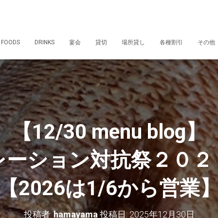
 FOODS
DRINKS
宴会
貸切
場所貸し
各種割引
その他
【12/30 menu blog】
レーション対抗祭２０２
【2026は1/6から営業
投稿者:
hamayama
投稿日:
2025年12月30日