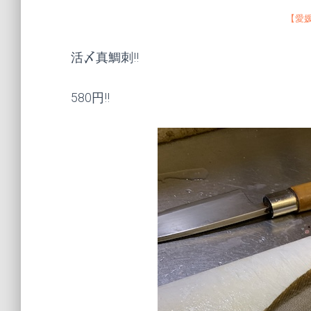
【愛
活〆真鯛刺!!
580円!!