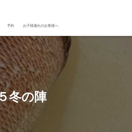
予約
お子様連れのお客様へ
５冬の陣
】