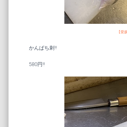
【愛
かんぱち刺!!
580円!!