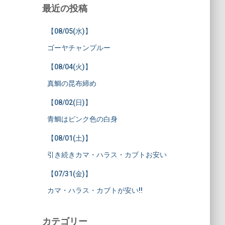
最近の投稿
【08/05(水)】
ゴーヤチャンプルー
【08/04(火)】
真鯛の昆布締め
【08/02(日)】
青鯛はピンク色の白身
【08/01(土)】
引き続きカマ・ハラス・カブトお安い
【07/31(金)】
カマ・ハラス・カブトが安い!!
カテゴリー