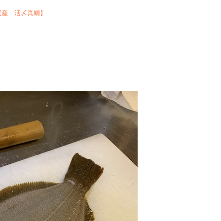
媛産 活〆真鯛】