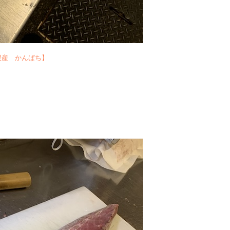
媛産 かんぱち】