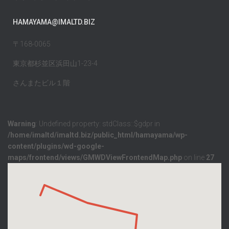
HAMAYAMA@IMALTD.BIZ
〒168-0065
東京都杉並区浜田山1-23-4
さんまたビル１階
Warning
: Undefined property: stdClass::$gdpr in
/home/imaltd/imaltd.biz/public_html/hamayama/wp-
content/plugins/wd-google-
maps/frontend/views/GMWDViewFrontendMap.php
on line
27