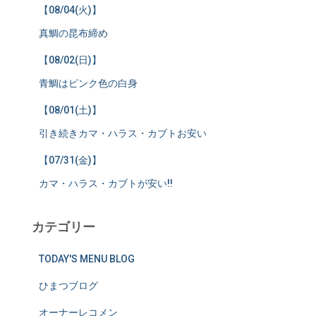
【08/04(火)】
真鯛の昆布締め
【08/02(日)】
青鯛はピンク色の白身
【08/01(土)】
引き続きカマ・ハラス・カブトお安い
【07/31(金)】
カマ・ハラス・カブトが安い!!
カテゴリー
TODAY'S MENU BLOG
ひまつブログ
オーナーレコメン