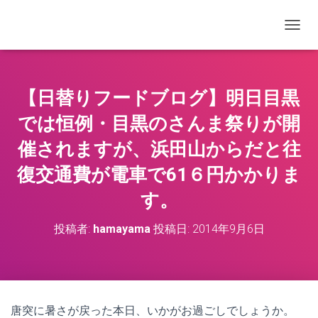
ナビゲ
【日替りフードブログ】明日目黒
では恒例・目黒のさんま祭りが開
催されますが、浜田山からだと往
復交通費が電車で61６円かかりま
す。
投稿者:
hamayama
投稿日:
2014年9月6日
唐突に暑さが戻った本日、いかがお過ごしでしょうか。