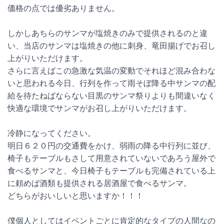
価格の点では優劣ありません。
しかしあちらのサンマが塩焼きのみで提供されるのと違
い、当店のサンマは塩焼きの他に刺身、竜田揚げでお召し
上がりいただけます。
さらに言えばこの急激な気温の変動でそれほど混み合わな
いと思われる今日、行列を作って雨そぼ降る中サンマの配
給を待たねばならない目黒のサンマ祭りよりも間違いなく
快適な環境でサンマがお召し上がりいただけます。
冷静になってください。
明日６２０円の交通費をかけ、弱雨の降る中行列に並び、
椅子もテーブルもさして用意されていないであろう屋外で
食べるサンマと、今日椅子もテーブルも完備されている上
に頼めば酒類も提供される居酒屋で食べるサンマ。
どちらがおいしいと思いますか！！！
僕個人としてはイベントごとに肯定的なタイプの人間なの