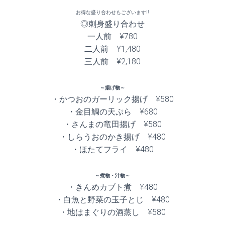
お得な盛り合わせもございます!!
◎刺身盛り合わせ
一人前 ¥780
二人前 ¥1,480
三人前 ¥2,180
～揚げ物～
・かつおのガーリック揚げ ¥580
・金目鯛の天ぷら ¥680
・さんまの竜田揚げ ¥580
・しらうおのかき揚げ ¥480
・ほたてフライ ¥480
～煮物・汁物～
・きんめカブト煮 ¥480
・白魚と野菜の玉子とじ ¥480
・地はまぐりの酒蒸し ¥580