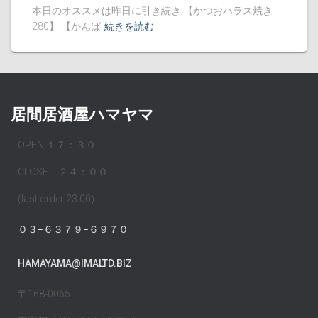
本日のオススメは昨日に引き続き 【かつおハラス焼き
280】 【かんぱ
続きを読む
居間居酒屋ハマヤマ
OPEN １７：３０
CLOSE ２４：００
(last order 23:00)
０３−６３７９−６９７０
HAMAYAMA@IMALTD.BIZ
〒168-0065