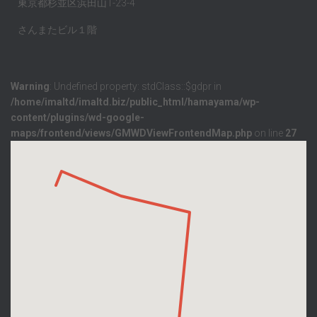
東京都杉並区浜田山1-23-4
さんまたビル１階
Warning
: Undefined property: stdClass::$gdpr in
/home/imaltd/imaltd.biz/public_html/hamayama/wp-
content/plugins/wd-google-
maps/frontend/views/GMWDViewFrontendMap.php
on line
27