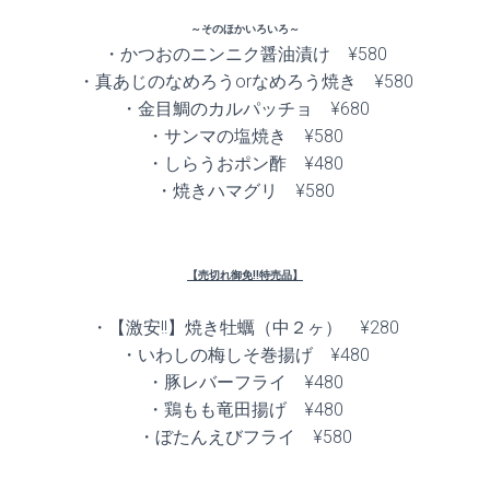
～そのほかいろいろ～
・かつおのニンニク醤油漬け ¥580
・真あじのなめろうorなめろう焼き ¥580
・金目鯛のカルパッチョ ¥680
・サンマの塩焼き ¥580
・しらうおポン酢 ¥480
・焼きハマグリ ¥580
【売切れ御免!!特売品】
・【激安!!】焼き牡蠣（中２ヶ） ¥280
・いわしの梅しそ巻揚げ ¥480
・豚レバーフライ ¥480
・鶏もも竜田揚げ ¥480
・ぼたんえびフライ ¥580