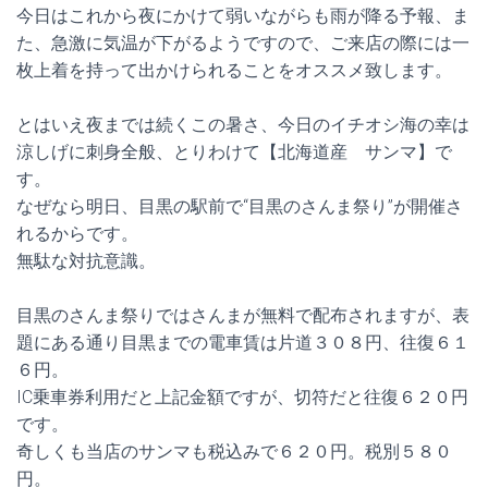
今日はこれから夜にかけて弱いながらも雨が降る予報、ま
た、急激に気温が下がるようですので、ご来店の際には一
枚上着を持って出かけられることをオススメ致します。
とはいえ夜までは続くこの暑さ、今日のイチオシ海の幸は
涼しげに刺身全般、とりわけて【北海道産 サンマ】で
す。
なぜなら明日、目黒の駅前で“目黒のさんま祭り”が開催さ
れるからです。
無駄な対抗意識。
目黒のさんま祭りではさんまが無料で配布されますが、表
題にある通り目黒までの電車賃は片道３０８円、往復６１
６円。
IC乗車券利用だと上記金額ですが、切符だと往復６２０円
です。
奇しくも当店のサンマも税込みで６２０円。税別５８０
円。