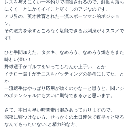
レスを与えにくい一本釣りで捕獲されるので、鮮度も落ち
にくく、とにかくイイこと尽くしのアジなのです。
アジ界の、英才教育された一流スポーツマン的ポジショ
ン。
その魅力を余すところなく堪能できるお刺身がオススメで
す!!
ひと手間加えた、タタキ、なめろう、なめろう焼きもまた
味わい深い！
野球選手がゴルフをやってもなんか上手い、とか
イチロー選手がテニスをバッティングの参考にしてた、と
か
一流選手はやっぱり応用が効くのかなーと思うと、関アジ
のポテンシャルにも大いに期待できるかと思います。
さて、本日も早い時間帯は混みあっておりますので、
深夜に寝つけない方、せっかくの土日連休で夜早々と寝る
なんてもったいない!!と精力的な方、