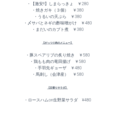
・【激安!!】しまらっきょ ￥280
・焼きガキ（３個） ￥380
・うるいの天ぷら ￥380
・〆サバとネギの酢味噌がけ ￥480
・まだいのカブト煮 ￥380
【がっつり肉のメニュー】
・豚スペアリブの炙り焼き ￥580
・鶏もも肉の竜田揚げ ￥580
・手羽先ギョーザ ￥480
・馬刺し（会津産） ￥580
【日替りサラダ】
・ロースハムon生野菜サラダ ¥480