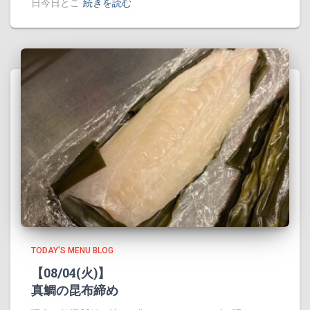
日今日とこ
続きを読む
TODAY'S MENU BLOG
【08/04(火)】
真鯛の昆布締め