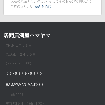
現在の気温30℃、涼しい!! そしてそのおかげで明らかに
予約の入りがい
続きを読む
居間居酒屋ハマヤマ
OPEN １７：３０
CLOSE ２４：００
(last order 23:00)
０３−６３７９−６９７０
HAMAYAMA@IMALTD.BIZ
〒168-0065
東京都杉並区浜田山1-23-4