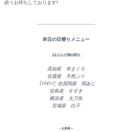
続々お待ちしております!!
————————————————-
本日の日替りメニュー
【オススメ!!海の幸!!】
高知産 本まぐろ
佐渡産 天然ぶり
【ｲﾁｵｼ!!】佐賀関産 関あじ
佐島産 すずき
横浜産 太刀魚
宮城産 白子
～お刺身～