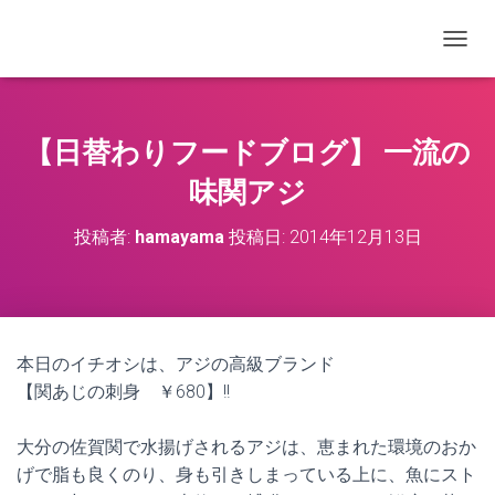
ナビゲ
【日替わりフードブログ】 一流の
味関アジ
投稿者:
hamayama
投稿日:
2014年12月13日
本日のイチオシは、アジの高級ブランド
【関あじの刺身 ￥680】!!
大分の佐賀関で水揚げされるアジは、恵まれた環境のおか
げで脂も良くのり、身も引きしまっている上に、魚にスト