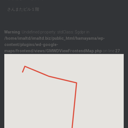
さんまたビル１階
Warning
: Undefined property: stdClass::$gdpr in
/home/imaltd/imaltd.biz/public_html/hamayama/wp-
content/plugins/wd-google-
maps/frontend/views/GMWDViewFrontendMap.php
on line
27