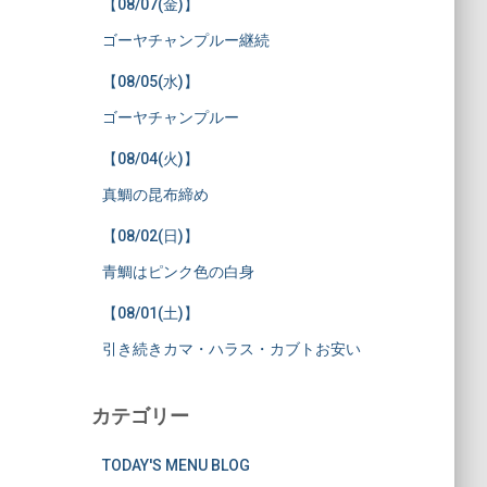
【08/07(金)】
ゴーヤチャンプルー継続
【08/05(水)】
ゴーヤチャンプルー
【08/04(火)】
真鯛の昆布締め
【08/02(日)】
青鯛はピンク色の白身
【08/01(土)】
引き続きカマ・ハラス・カブトお安い
カテゴリー
TODAY'S MENU BLOG