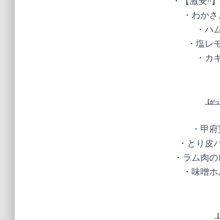
・【激安!!
・わかさ
・ハム
・塩レモ
・カキ
【がっ
・甲府
・とり皮パ
・ラム肉の
・味噌ホ
【