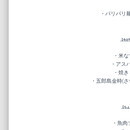
・パリパリ麺
【今が
・米な
・アスパ
・焼き
・五郎島金時(さ
【ちょ
・魚肉