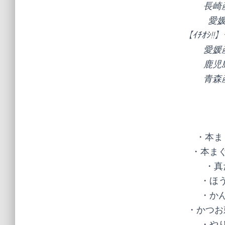
長崎
愛
【ｲﾁｵｼ
愛媛
鹿児
青森
・本ま
・本まぐ
・真
・ほう
・かん
・かつお刺
・やり