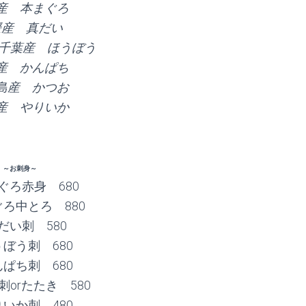
産 本まぐろ
媛産 真だい
!!】千葉産 ほうぼう
産 かんぱち
島産 かつお
産 やりいか
～お刺身～
ぐろ赤身 680
ろ中とろ 880
だい刺 580
ぼう刺 680
ぱち刺 680
orたたき 580
いか刺 480