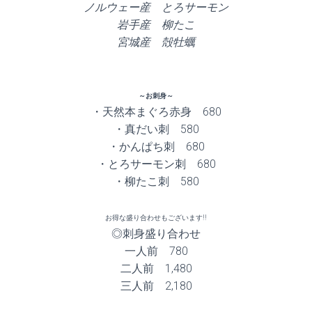
ノルウェー産 とろサーモン
岩手産 柳たこ
宮城産 殻牡蠣
～お刺身～
・天然本まぐろ赤身 680
・真だい刺 580
・かんぱち刺 680
・とろサーモン刺 680
・柳たこ刺 580
お得な盛り合わせもございます!!
◎刺身盛り合わせ
一人前 780
二人前 1,480
三人前 2,180