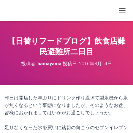
ナビゲ
【日替りフードブログ】飲食店難
民避難所二日目
投稿者:
hamayama
投稿日:
2016年8月14日
昨日は開店した年ぶりにドリンク作り過ぎて製氷機から氷
が無くなるという事態になりましたが、そのようなお盆、
皆様におかれましてはいかがお過ごしでしょうか。
足りなくなった氷を買いに踏切の向こうのセブンイレブン