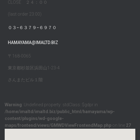
CLOSE ２４：００
(last order 23:00)
０３−６３７９−６９７０
HAMAYAMA@IMALTD.BIZ
〒168-0065
東京都杉並区浜田山1-23-4
さんまたビル１階
Warning
: Undefined property: stdClass::$gdpr in
/home/imaltd/imaltd.biz/public_html/hamayama/wp-
content/plugins/wd-google-
maps/frontend/views/GMWDViewFrontendMap.php
on line
27