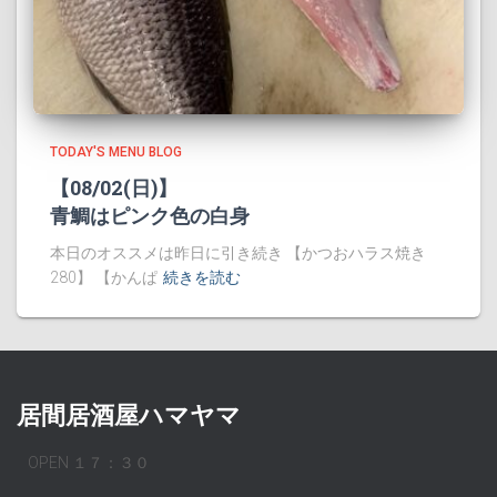
TODAY'S MENU BLOG
【08/02(日)】
青鯛はピンク色の白身
本日のオススメは昨日に引き続き 【かつおハラス焼き
280】 【かんぱ
続きを読む
居間居酒屋ハマヤマ
OPEN １７：３０