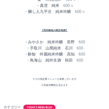
・真澄 純米 600 ○
・醸し人九平次 純米吟醸 600 ○
【売切御免の限定地酒】
・みやさか 純米吟醸 長野 600
・手取川 山廃純米 石川 600
・酔鯨 吟麗純米吟醸 高知 600
・鳥海山 純吟生酒 秋田 600
※その他定番メニューも多数ございます
※別途消費税を頂きます
カテゴリー:
TODAY'S MENU BLOG