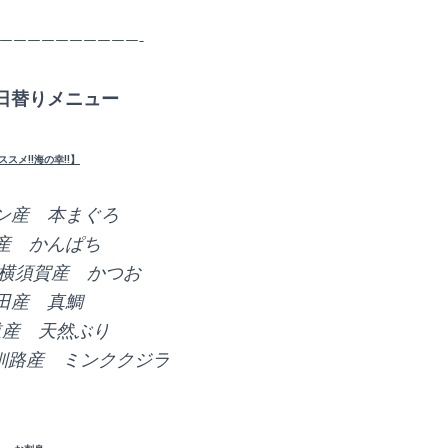
——————————-
日替りメニュー
ススメ!!海の幸!!】
ン産 本まぐろ
産 かんぱち
!!】横須賀産 かつお
田産 真鯛
道産 天然ぶり
】釧路産 ミンククジラ