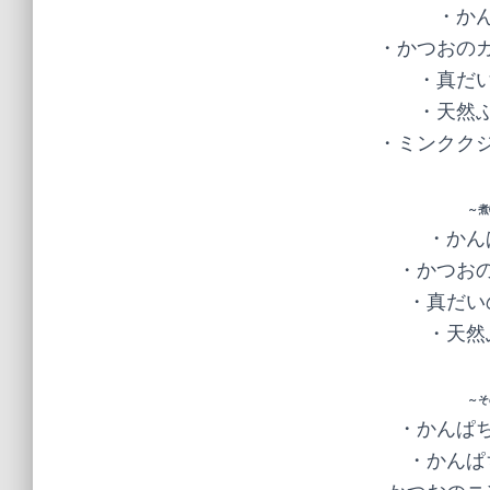
・かん
・かつおのガ
・真だい
・天然ぶ
・ミンククジ
～煮
・かん
・かつおの
・真だい
・天然
～そ
・かんぱち
・かんぱ