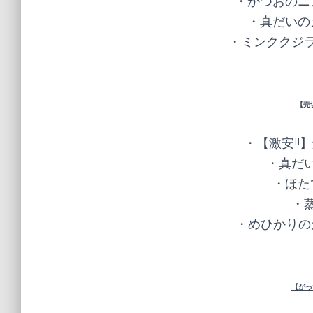
・かつおのニ
・真だいの
・ミンククジラ
【売
・【激安!!】
・真だい
・ほた
・蒸
・めひかりの天
【がっ