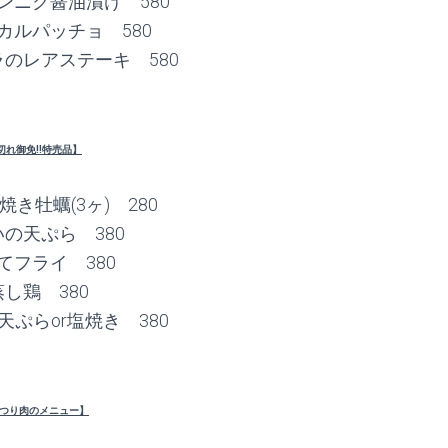
ンニク醤油漬け 580
カルパッチョ 580
のレアステーキ 580
切れ御免!!特売品】
焼き牡蠣(3ヶ) 280
の天ぷら 380
てフライ 380
し鶏 380
ぷらor塩焼き 380
つり肉のメニュー】