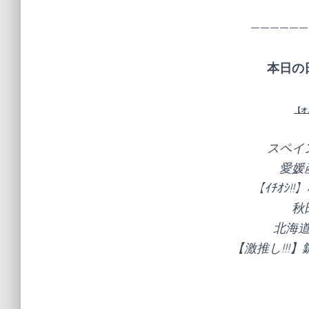
——————
本日の
【オ
スペイ
愛媛
【ｲﾁｵｼ
秋
北海
【激推し!!!