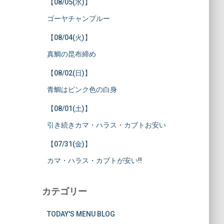
【08/05(水)】
ゴーヤチャンプルー
【08/04(火)】
真鯛の昆布締め
【08/02(日)】
青鯛はピンク色の白身
【08/01(土)】
引き続きカマ・ハラス・カブトお安い
【07/31(金)】
カマ・ハラス・カブトが安い!!
カテゴリー
TODAY'S MENU BLOG