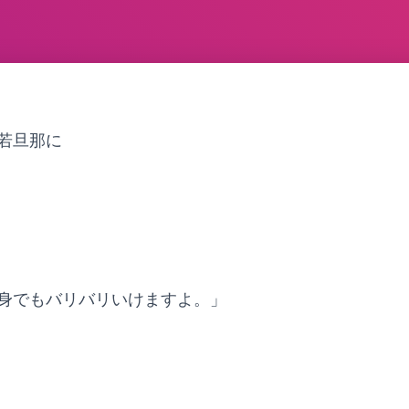
若旦那に
身でもバリバリいけますよ。」