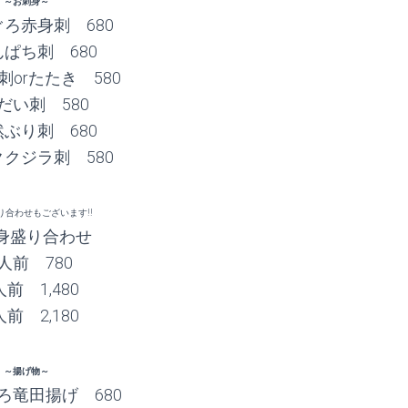
～お刺身～
ろ赤身刺 680
ぱち刺 680
orたたき 580
だい刺 580
ぶり刺 680
クジラ刺 580
り合わせもございます!!
身盛り合わせ
人前 780
前 1,480
前 2,180
～揚げ物～
ろ竜田揚げ 680