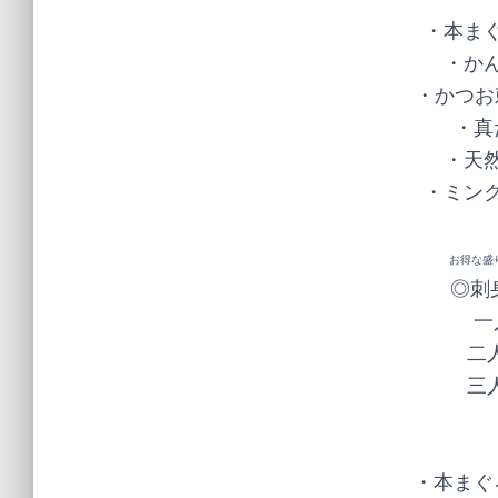
・本まぐ
・かん
・かつお刺
・真
・天然
・ミンク
お得な盛
◎刺
一
二人
三人
・本まぐ