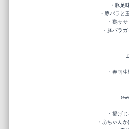
・豚足味
・豚バラと玉
・鶏ササ
・豚バラガ
【
・春雨生
【今が
・揚げじ
・坊ちゃんか