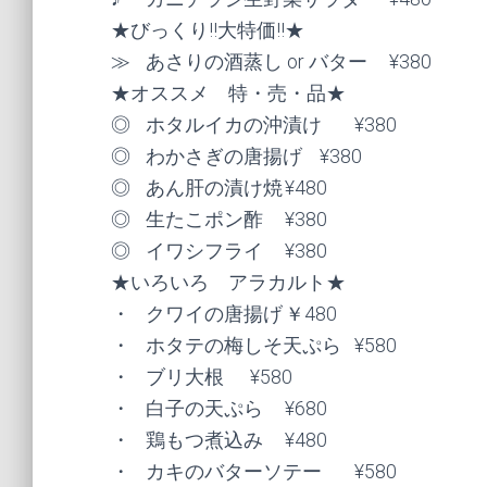
★びっくり!!大特価!!★

≫	あさりの酒蒸し or バター	¥380

★オススメ　特・売・品★

◎	ホタルイカの沖漬け	¥380

◎	わかさぎの唐揚げ	¥380

◎	あん肝の漬け焼	¥480

◎	生たこポン酢	¥380

◎	イワシフライ	¥380

★いろいろ　アラカルト★

・	クワイの唐揚げ	￥480

・	ホタテの梅しそ天ぷら	¥580

・	ブリ大根	¥580

・	白子の天ぷら	¥680

・	鶏もつ煮込み	¥480

・	カキのバターソテー	¥580
