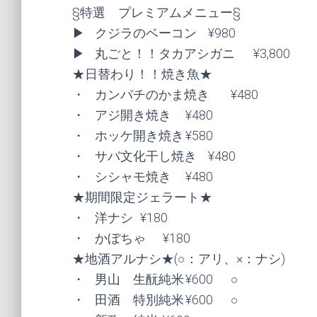
§特選　プレミアムメニュー§

▶	クジラのベーコン	¥980

▶	丸ごと！！タカアシガニ	¥3,800

★日替わり！！焼き魚★

・	カンパチのかま焼き	¥480

・	アジ開き焼き	¥480

・	ホッケ開き焼き	¥580

・	サバ文化干し焼き	¥480

・	シシャモ焼き	¥480

★期間限定ジェラート★

・	洋ナシ	¥180

・	かぼちゃ	¥180

★地酒アルナシ★(○：アリ、×：ナシ)

・	男山　生酛純米	¥600 	○

・	田酒　特別純米	¥600 	○
