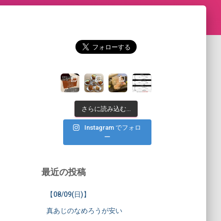
さらに読み込む...
Instagram でフォロ
ー
最近の投稿
【08/09(日)】
真あじのなめろうが安い