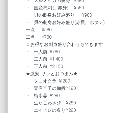
・	スルメイカの刺身	¥480

・	国産馬刺し(赤身)	¥580

・	貝の刺身お好み盛り	¥980

・	貝の刺身お好み盛り(赤貝、ホタテ)

一点	¥580

二点	¥780

☆お得なお刺身盛り合わせもできます

・	一人前	¥780

・	二人前	¥1,480

・	三人前	¥2,150

★激安!!サッとおつまみ★

・	タコオクラ	￥280

・	青唐辛子の佃煮	¥180

・	梅水晶	¥280

・	生たこわさび	¥280

・	エイヒレの炙り	¥280
