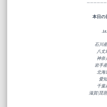
——————
本日の
【オ
石川
八丈
神奈
岩手
北海
愛
千葉
滋賀(琵