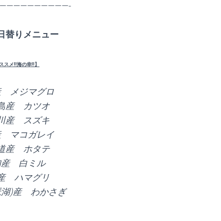
——————————-
日替りメニュー
ススメ!!海の幸!!】
産 メジマグロ
島産 カツオ
川産 スズキ
産 マコガレイ
道産 ホタテ
知産 白ミル
産 ハマグリ
琶湖)産 わかさぎ