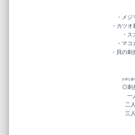
・メジマ
・カツオ刺
・スズ
・マコガ
・貝の刺身
２種
お得な盛
◎刺
一
二人
三人