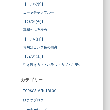
【08/05(水)】
ゴーヤチャンプルー
【08/04(火)】
真鯛の昆布締め
【08/02(日)】
青鯛はピンク色の白身
【08/01(土)】
引き続きカマ・ハラス・カブトお安い
カテゴリー
TODAY'S MENU BLOG
ひまつブログ
オーナーレコメン