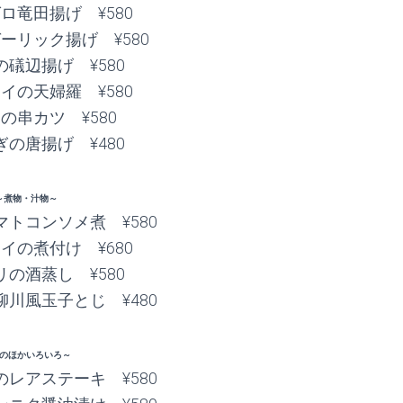
ロ竜田揚げ ¥580
ーリック揚げ ¥580
礒辺揚げ ¥580
イの天婦羅 ¥580
の串カツ ¥580
の唐揚げ ¥480
～煮物・汁物～
トコンソメ煮 ¥580
イの煮付け ¥680
の酒蒸し ¥580
川風玉子とじ ¥480
のほかいろいろ～
レアステーキ ¥580