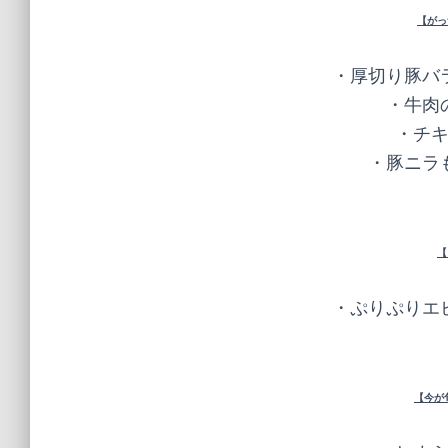
【がっ
・厚切り豚バラ
・牛肉の
・チキ
・豚ニラも
【
・ぷりぷりエビ
【今が