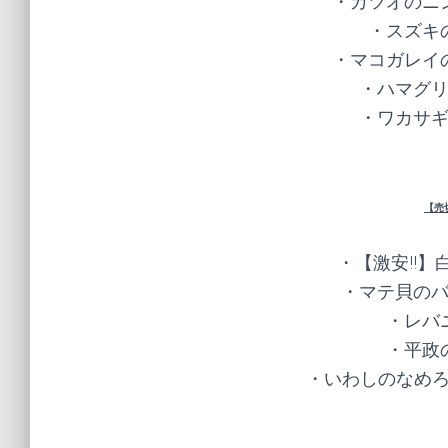
・カツオのニン
・スズキの
・マコガレイの
・ハマグリ
・ワカサギ
【売
・【激安!!】
・マテ貝のバ
・レバニ
・平政の
・いわしのなめろう