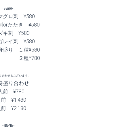
～お刺身～
グロ刺 ¥580
orたたき ¥580
キ刺 ¥580
レイ刺 ¥580
盛り １種¥580
¥780
り合わせもございます!!
身盛り合わせ
人前 ¥780
前 ¥1,480
前 ¥2,180
～揚げ物～