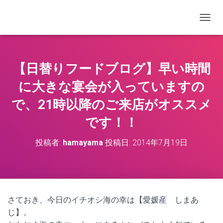
ナビゲ
【日替りフードブログ】早い時間
に大きな宴会が入っていますの
で、21時以降のご来店がオススメ
です！！
投稿者:
hamayama
投稿日:
2014年7月19日
さておき、今日のイチオシ海の幸は【愛媛産 しまあ
じ】。