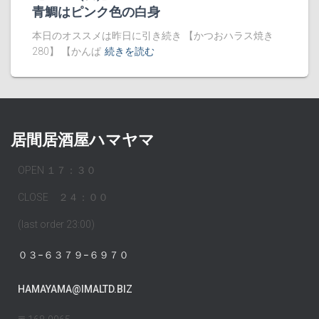
青鯛はピンク色の白身
本日のオススメは昨日に引き続き 【かつおハラス焼き
280】 【かんぱ
続きを読む
居間居酒屋ハマヤマ
OPEN １７：３０
CLOSE ２４：００
(last order 23:00)
０３−６３７９−６９７０
HAMAYAMA@IMALTD.BIZ