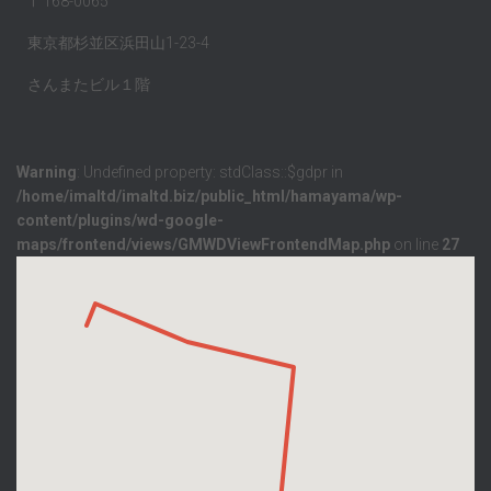
〒168-0065
東京都杉並区浜田山1-23-4
さんまたビル１階
Warning
: Undefined property: stdClass::$gdpr in
/home/imaltd/imaltd.biz/public_html/hamayama/wp-
content/plugins/wd-google-
maps/frontend/views/GMWDViewFrontendMap.php
on line
27