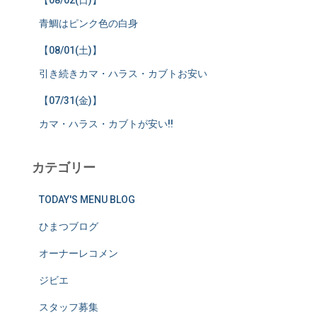
【08/02(日)】
青鯛はピンク色の白身
【08/01(土)】
引き続きカマ・ハラス・カブトお安い
【07/31(金)】
カマ・ハラス・カブトが安い!!
カテゴリー
TODAY'S MENU BLOG
ひまつブログ
オーナーレコメン
ジビエ
スタッフ募集