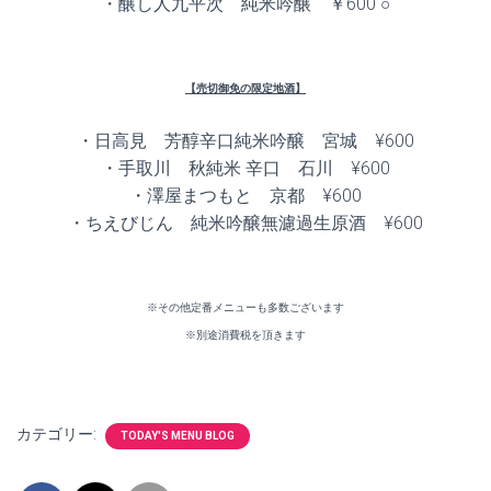
・醸し人九平次 純米吟醸 ￥600 ○
【売切御免の限定地酒】
・日高見 芳醇辛口純米吟醸 宮城 ¥600
・手取川 秋純米 辛口 石川 ¥600
・澤屋まつもと 京都 ¥600
・ちえびじん 純米吟醸無濾過生原酒 ¥600
※その他定番メニューも多数ございます
※別途消費税を頂きます
カテゴリー:
TODAY'S MENU BLOG