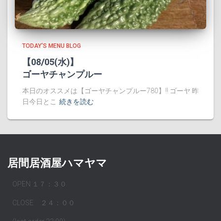
TODAY'S MENU BLOG
【08/05(水)】
ゴーヤチャンプルー
本日のオススメは【ゴーヤチャンプルー780】!! ゴーヤ 昨
日今日とこ
続きを読む
居間居酒屋ハマヤマ
OPEN １７：３０
CLOSE ２４：００