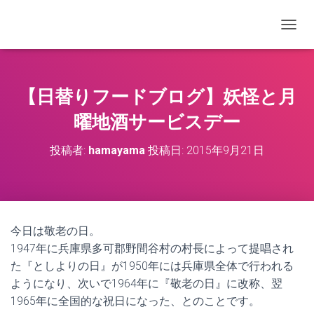
ナビゲ
【日替りフードブログ】妖怪と月
曜地酒サービスデー
投稿者:
hamayama
投稿日:
2015年9月21日
今日は敬老の日。
1947年に兵庫県多可郡野間谷村の村長によって提唱され
た『としよりの日』が1950年には兵庫県全体で行われる
ようになり、次いで1964年に『敬老の日』に改称、翌
1965年に全国的な祝日になった、とのことです。