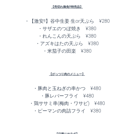
【売切れ御免!!特売品】
・【激安!!】谷中生姜 生or天ぷら ¥280
・サザエのつぼ焼き ¥380
・れんこんの天ぷら ¥380
・アズキはたの天ぷら ¥380
・米茄子の田楽 ¥380
【がっつり肉のメニュー】
・豚肉と玉ねぎの串かつ ¥480
・豚レバーフライ ¥480
・鶏ササミ串(梅肉・ワサビ) ¥480
・ピーマンの肉詰フライ ¥380
【日替りサラダ】