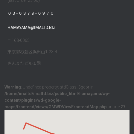
(last order 23:00)
０３−６３７９−６９７０
HAMAYAMA@IMALTD.BIZ
〒168-0065
東京都杉並区浜田山1-23-4
さんまたビル１階
Warning
: Undefined property: stdClass::$gdpr in
/home/imaltd/imaltd.biz/public_html/hamayama/wp-
content/plugins/wd-google-
maps/frontend/views/GMWDViewFrontendMap.php
on line
27