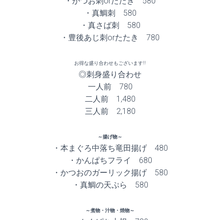
・かつお刺orたたき 580
・真鯛刺 580
・真さば刺 580
・豊後あじ刺orたたき 780
お得な盛り合わせもございます!!
◎刺身盛り合わせ
一人前 780
二人前 1,480
三人前 2,180
～揚げ物～
・本まぐろ中落ち竜田揚げ 480
・かんぱちフライ 680
・かつおのガーリック揚げ 580
・真鯛の天ぷら 580
～煮物・汁物・焼物～