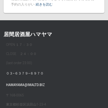
予約の入りがい
続きを読む
居間居酒屋ハマヤマ
OPEN １７：３０
CLOSE ２４：００
(last order 23:00)
０３−６３７９−６９７０
HAMAYAMA@IMALTD.BIZ
〒168-0065
東京都杉並区浜田山1-23-4