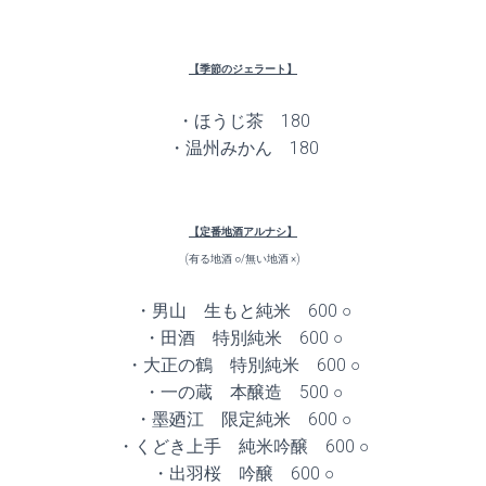
【季節のジェラート】
・ほうじ茶 180
・温州みかん 180
【定番地酒アルナシ】
(有る地酒 ○/無い地酒 ×)
・男山 生もと純米 600 ○
・田酒 特別純米 600 ○
・大正の鶴 特別純米 600 ○
・一の蔵 本醸造 500 ○
・墨廼江 限定純米 600 ○
・くどき上手 純米吟醸 600 ○
・出羽桜 吟醸 600 ○