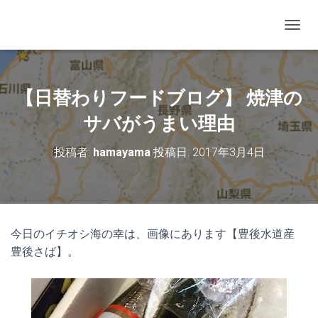
ナビゲ
【日替わりフードブログ】 焼津の
サバがうまい理由
投稿者:
hamayama
投稿日:
2017年3月4日
今日のイチオシ海の幸は、画像にあります【豊後水道産
豊後さば】。