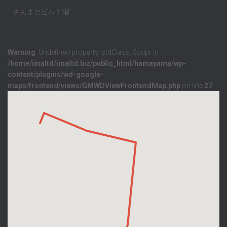
さんまたビル１階
Warning
: Undefined property: stdClass::$gdpr in
/home/imaltd/imaltd.biz/public_html/hamayama/wp-
content/plugins/wd-google-
maps/frontend/views/GMWDViewFrontendMap.php
on line
27