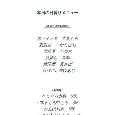
本日の日替りメニュー
【オススメ!!海の幸!!】
スペイン産 本まぐろ
愛媛産 かんぱち
宮崎産 かつお
愛媛産 真鯛
焼津産 真さば
【ｲﾁｵｼ!!】豊後あじ
～お刺身～
・本まぐろ赤身 680
・本まぐろ中とろ 880
・かんぱち刺 680