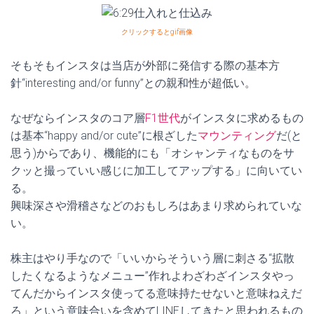
クリックするとgif画像
そもそもインスタは当店が外部に発信する際の基本方
針“interesting and/or funny”との親和性が超低い。
なぜならインスタのコア層
F1世代
がインスタに求めるもの
は基本“happy and/or cute”に根ざした
マウンティング
だ(と
思う)からであり、機能的にも「オシャンティなものをサ
クッと撮っていい感じに加工してアップする」に向いてい
る。
興味深さや滑稽さなどのおもしろはあまり求められていな
い。
株主はやり手なので「いいからそういう層に刺さる“拡散
したくなるようなメニュー”作れよわざわざインスタやっ
てんだからインスタ使ってる意味持たせないと意味ねえだ
ろ」という意味合いを含めてLINEしてきたと思われるもの