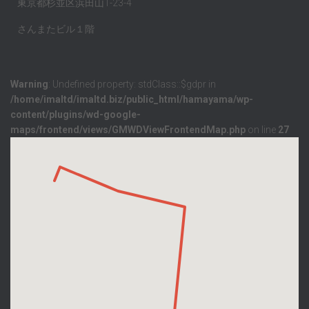
東京都杉並区浜田山1-23-4
さんまたビル１階
Warning
: Undefined property: stdClass::$gdpr in
/home/imaltd/imaltd.biz/public_html/hamayama/wp-
content/plugins/wd-google-
maps/frontend/views/GMWDViewFrontendMap.php
on line
27