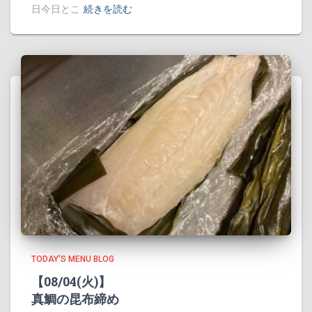
日今日とこ
続きを読む
TODAY'S MENU BLOG
【08/04(火)】
真鯛の昆布締め