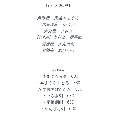
【オススメ!!海の幸!!】
鳥取産 天然本まぐろ
北海道産 かつお
大分産 いさき
【ｲﾁｵｼ!!】東京産 尾長鯛
愛媛産 かんぱち
常磐産 めひかり
～お刺身～
・本まぐろ赤身 680
・本まぐろ中とろ 880
・かつお刺orたたき 580
・いさき刺 680
・尾長鯛刺 680
・かんぱち刺 680