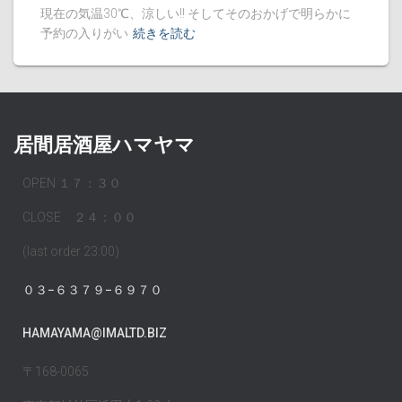
現在の気温30℃、涼しい!! そしてそのおかげで明らかに
予約の入りがい
続きを読む
居間居酒屋ハマヤマ
OPEN １７：３０
CLOSE ２４：００
(last order 23:00)
０３−６３７９−６９７０
HAMAYAMA@IMALTD.BIZ
〒168-0065