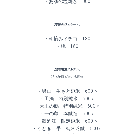
・あゆの塩焼き 380
【季節のジェラート】
・朝摘みイチゴ 180
・桃 180
【定番地酒アルナシ】
(有る地酒 ○/無い地酒 ×)
・男山 生もと純米 600 ○
・田酒 特別純米 600 ○
・大正の鶴 特別純米 600 ○
・一の蔵 本醸造 500 ○
・墨廼江 限定純米 600 ○
・くどき上手 純米吟醸 600 ○