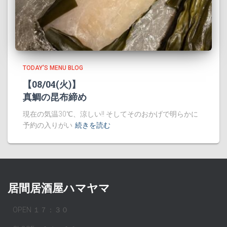
TODAY'S MENU BLOG
【08/04(火)】
真鯛の昆布締め
現在の気温30℃、涼しい!! そしてそのおかげで明らかに
予約の入りがい
続きを読む
居間居酒屋ハマヤマ
OPEN １７：３０