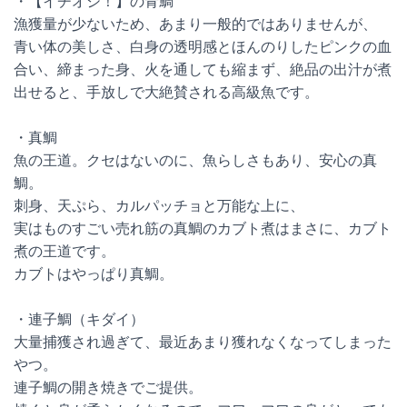
・【イチオシ！】の青鯛
漁獲量が少ないため、あまり一般的ではありませんが、
青い体の美しさ、白身の透明感とほんのりしたピンクの血
合い、締まった身、火を通しても縮まず、絶品の出汁が煮
出せると、手放しで大絶賛される高級魚です。
・真鯛
魚の王道。クセはないのに、魚らしさもあり、安心の真
鯛。
刺身、天ぷら、カルパッチョと万能な上に、
実はものすごい売れ筋の真鯛のカブト煮はまさに、カブト
煮の王道です。
カブトはやっぱり真鯛。
・連子鯛（キダイ）
大量捕獲され過ぎて、最近あまり獲れなくなってしまった
やつ。
連子鯛の開き焼きでご提供。