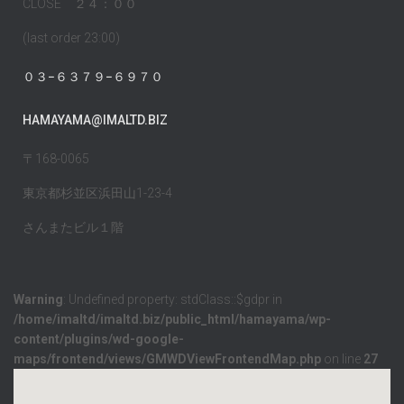
CLOSE ２４：００
(last order 23:00)
０３−６３７９−６９７０
HAMAYAMA@IMALTD.BIZ
〒168-0065
東京都杉並区浜田山1-23-4
さんまたビル１階
Warning
: Undefined property: stdClass::$gdpr in
/home/imaltd/imaltd.biz/public_html/hamayama/wp-
content/plugins/wd-google-
maps/frontend/views/GMWDViewFrontendMap.php
on line
27