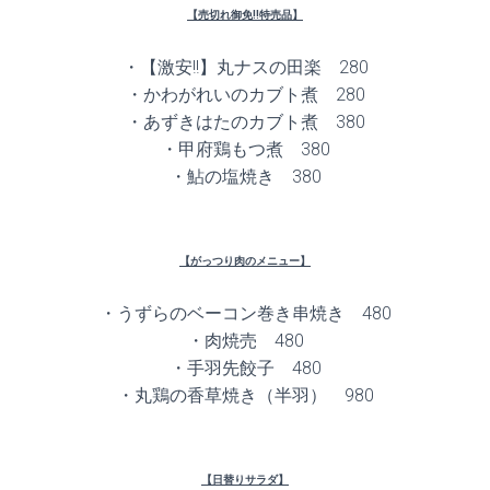
【売切れ御免!!特売品】
・【激安!!】丸ナスの田楽 280
・かわがれいのカブト煮 280
・あずきはたのカブト煮 380
・甲府鶏もつ煮 380
・鮎の塩焼き 380
【がっつり肉のメニュー】
・うずらのベーコン巻き串焼き 480
・肉焼売 480
・手羽先餃子 480
・丸鶏の香草焼き（半羽） 980
【日替りサラダ】