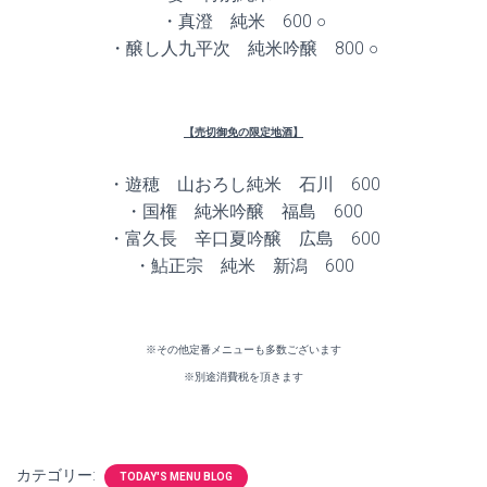
・真澄 純米 600 ○
・醸し人九平次 純米吟醸 800 ○
【売切御免の限定地酒】
・遊穂 山おろし純米 石川 600
・国権 純米吟醸 福島 600
・富久長 辛口夏吟醸 広島 600
・鮎正宗 純米 新潟 600
※その他定番メニューも多数ございます
※別途消費税を頂きます
カテゴリー:
TODAY'S MENU BLOG