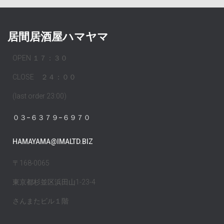
居間居酒屋ハマヤマ
OPEN １７：３０
CLOSE ２４：００
(last order 23:00)
０３−６３７９−６９７０
HAMAYAMA@IMALTD.BIZ
〒168-0065
東京都杉並区浜田山1-23-4
さんまたビル１階