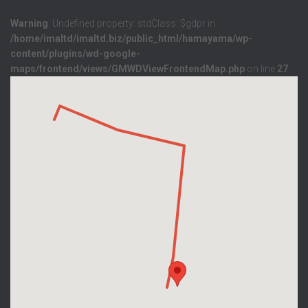
Warning
: Undefined property: stdClass::$gdpr in
/home/imaltd/imaltd.biz/public_html/hamayama/wp-
content/plugins/wd-google-
maps/frontend/views/GMWDViewFrontendMap.php
on line
27