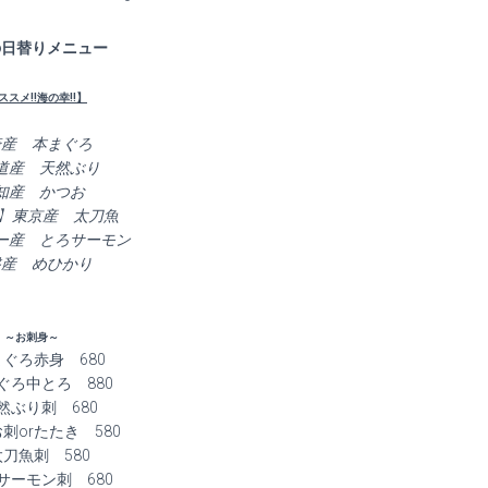
———————————-
の日替りメニュー
ススメ!!海の幸!!】
崎産 本まぐろ
道産 天然ぶり
知産 かつお
ｼ!!】東京産 太刀魚
ー産 とろサーモン
磐産 めひかり
～お刺身～
ぐろ赤身 680
ぐろ中とろ 880
然ぶり刺 680
刺orたたき 580
刀魚刺 580
サーモン刺 680