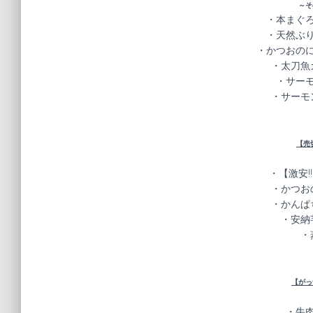
～そ
・本まぐろ
・天然ぶり
・かつおのに
・太刀魚
・サーモ
・サーモ
【売
・【激安!
・かつお
・かんぱ
・安納
・
【がっ
・牛肉