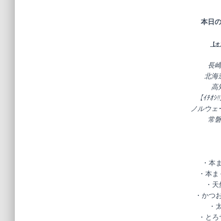
—————
本日
【オ
長
北海
高
【ｲﾁｵ
ノルウェ
常
・本ま
・本ま
・天
・かつお
・太
・とろ