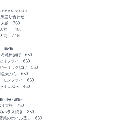
り合わせもございます!!
刺身盛り合わせ
一人前 780
人前 1,480
人前 2,150
～揚げ物～
ろ竜田揚げ 680
ぶりフライ 680
ガーリック揚げ 580
魚天ぷら 680
ーモンフライ 680
かり天ぷら 480
物・汁物・焼物～
り大根 780
のハラス焼き 380
野菜のホイル蒸し 680