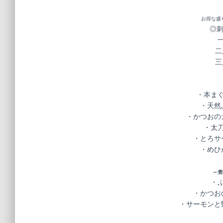
お得な盛
◎
二
三
・本まぐ
・天然
・かつおの
・太刀
・とろサ
・めひ
～煮
・ぶ
・かつお
・サーモンと