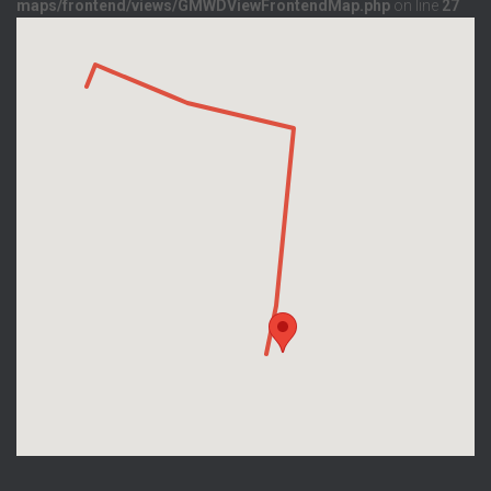
maps/frontend/views/GMWDViewFrontendMap.php
on line
27