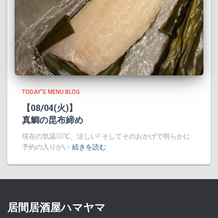
TODAY'S MENU BLOG
【08/04(火)】
真鯛の昆布締め
現在の気温30℃、涼しい!! そしてそのおかげで明らかに
予約の入りがい
続きを読む
居間居酒屋ハマヤマ