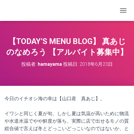
ナビゲ
【TODAY’S MENU BLOG】 真あじ
のなめろう 【アルバイト募集中】
投稿者:
hamayama
投稿日:
2018年6月23日
今日のイチオシ海の幸は【山口産 真あじ】。
イワシと同じく夏が旬、しかし夏は気温が高いために物流
や水道水温でやや鮮度が落ち、実際に店で出せるモノの質
総合値で言えば冬とどっこいどっこいなのではないか、と