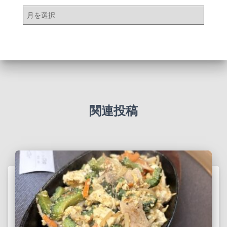
ア
ー
カ
イ
ブ
関連投稿