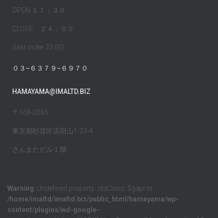
OPEN １７：３０
CLOSE ２４：００
(last order 23:00)
０３−６３７９−６９７０
HAMAYAMA@IMALTD.BIZ
〒168-0065
東京都杉並区浜田山1-23-4
さんまたビル１階
Warning
: Undefined property: stdClass::$gdpr in
/home/imaltd/imaltd.biz/public_html/hamayama/wp-
content/plugins/wd-google-