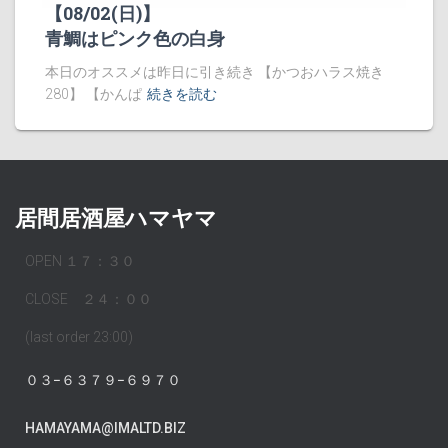
【08/02(日)】
青鯛はピンク色の白身
本日のオススメは昨日に引き続き 【かつおハラス焼き
280】 【かんぱ
続きを読む
居間居酒屋ハマヤマ
OPEN １７：３０
CLOSE ２４：００
(last order 23:00)
０３−６３７９−６９７０
HAMAYAMA@IMALTD.BIZ