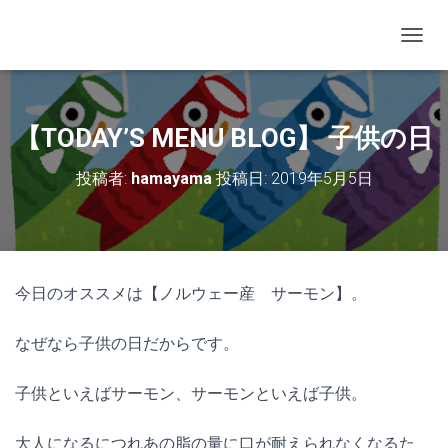
ナビゲ
【TODAY’S MENU BLOG】 子供の日
投稿者:
hamayama
投稿日:
2019年5月5日
今日のオススメは【ノルウェー産 サーモン】。
なぜなら子供の日だからです。
子供といえばサーモン、サーモンといえば子供。
大人になるにつれあの脂の量に口が耐えられなくなるた