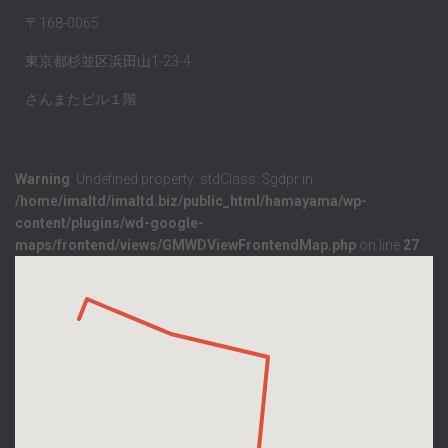
〒168-0065
東京都杉並区浜田山1-23-4
さんまたビル１階
Warning
: Undefined property: stdClass::$gdpr in
/home/imaltd/imaltd.biz/public_html/hamayama/wp-
content/plugins/wd-google-
maps/frontend/views/GMWDViewFrontendMap.php
on line
27