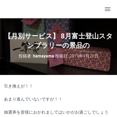
ナビゲ
【月別サービス】 8月富士登山スタ
ンプラリーの景品の
投稿者:
hamayama
投稿日:
2019年9月21日
引き換えが！！
あまり進んでいないですが！！
抽選券を皆様におかれましてはいかがお過ごしでしょう