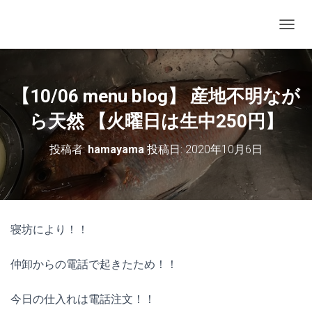
ナビゲ
【10/06 menu blog】 産地不明なが
ら天然 【火曜日は生中250円】
投稿者:
hamayama
投稿日:
2020年10月6日
寝坊により！！
仲卸からの電話で起きたため！！
今日の仕入れは電話注文！！