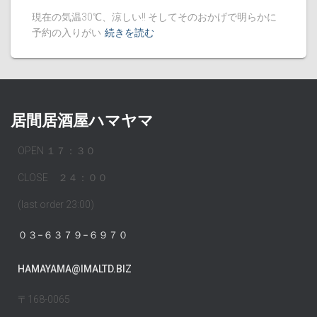
現在の気温30℃、涼しい!! そしてそのおかげで明らかに
予約の入りがい
続きを読む
居間居酒屋ハマヤマ
OPEN １７：３０
CLOSE ２４：００
(last order 23:00)
０３−６３７９−６９７０
HAMAYAMA@IMALTD.BIZ
〒168-0065