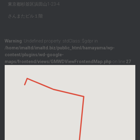
東京都杉並区浜田山1-23-4
さんまたビル１階
Warning
: Undefined property: stdClass::$gdpr in
/home/imaltd/imaltd.biz/public_html/hamayama/wp-
content/plugins/wd-google-
maps/frontend/views/GMWDViewFrontendMap.php
on line
27