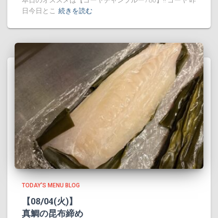
本日のオススメは【ゴーヤチャンプルー780】!! ゴーヤ 昨
日今日とこ
続きを読む
TODAY'S MENU BLOG
【08/04(火)】
真鯛の昆布締め