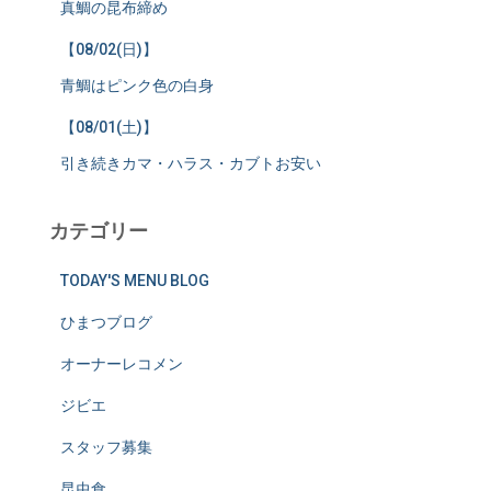
真鯛の昆布締め
【08/02(日)】
青鯛はピンク色の白身
【08/01(土)】
引き続きカマ・ハラス・カブトお安い
カテゴリー
TODAY'S MENU BLOG
ひまつブログ
オーナーレコメン
ジビエ
スタッフ募集
昆虫食