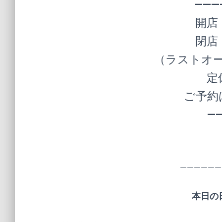
———
開店
閉店
（ラストオー
定
ご予約
—
——————
本日の