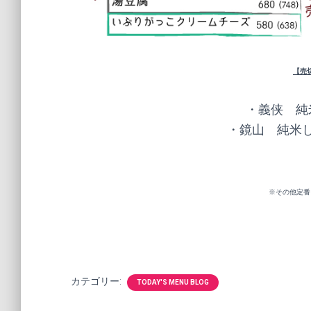
【売
・義侠 純
・鏡山 純米し
※その他定番
カテゴリー:
TODAY'S MENU BLOG