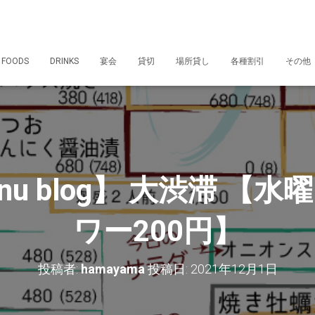
 FOODS
DRINKS
宴会
貸切
場所貸し
各種割引
その他
enu blog】 大渋滞 【
ワー200円】
投稿者:
hamayama
投稿日:
2021年12月1日