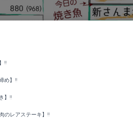
!!
め】!!
】!!
ム肉のレアステーキ】!!