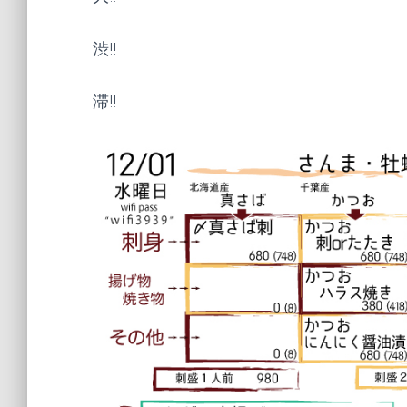
渋!!
滞!!