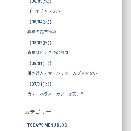
【08/05(水)】
ゴーヤチャンプルー
【08/04(火)】
真鯛の昆布締め
【08/02(日)】
青鯛はピンク色の白身
【08/01(土)】
引き続きカマ・ハラス・カブトお安い
【07/31(金)】
カマ・ハラス・カブトが安い!!
カテゴリー
TODAY'S MENU BLOG