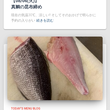
【08/04(火)】
真鯛の昆布締め
現在の気温30℃、涼しい!! そしてそのおかげで明らかに
予約の入りがい
続きを読む
TODAY'S MENU BLOG