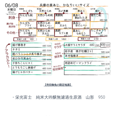
【売切御免の限定地酒】
・栄光富士 純米大吟醸無濾過生原酒 山形 950