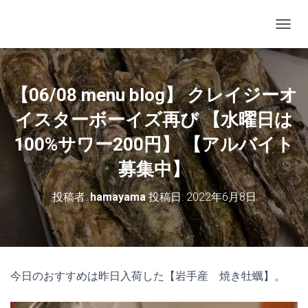
ナビゲ
【06/08 menu blog】 クレイジーオ
イスターボーイズ再び 【水曜日は
100%サワー200円】 【アルバイト
募集中】
投稿者:
hamayama
投稿日:
2022年6月8日
今日のおすすめは昨日入荷した【岩手産 焼き牡蠣】。