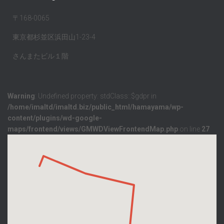
〒168-0065
東京都杉並区浜田山1-23-4
さんまたビル１階
Warning
: Undefined property: stdClass::$gdpr in
/home/imaltd/imaltd.biz/public_html/hamayama/wp-
content/plugins/wd-google-
maps/frontend/views/GMWDViewFrontendMap.php
on line
27