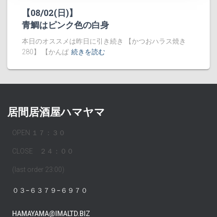
【08/02(日)】
青鯛はピンク色の白身
本日のオススメは昨日に引き続き 【かつおハラス焼き
280】 【かんぱ
続きを読む
居間居酒屋ハマヤマ
OPEN １７：３０
CLOSE ２４：００
(last order 23:00)
０３−６３７９−６９７０
HAMAYAMA@IMALTD.BIZ