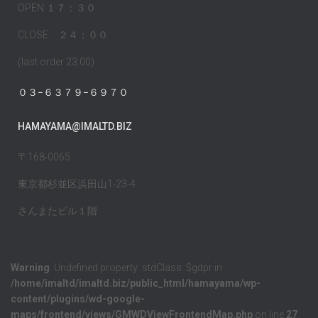
OPEN １７：３０
CLOSE ２４：００
(last order 23:00)
０３−６３７９−６９７０
HAMAYAMA@IMALTD.BIZ
〒168-0065
東京都杉並区浜田山1-23-4
さんまたビル１階
Warning
: Undefined property: stdClass::$gdpr in
/home/imaltd/imaltd.biz/public_html/hamayama/wp-
content/plugins/wd-google-
maps/frontend/views/GMWDViewFrontendMap.php
on line
27