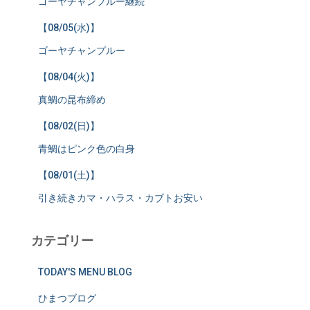
ゴーヤチャンプルー継続
【08/05(水)】
ゴーヤチャンプルー
【08/04(火)】
真鯛の昆布締め
【08/02(日)】
青鯛はピンク色の白身
【08/01(土)】
引き続きカマ・ハラス・カブトお安い
カテゴリー
TODAY'S MENU BLOG
ひまつブログ