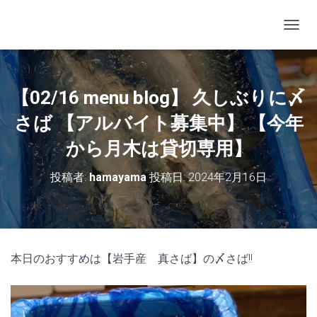
ナビゲ
【02/16 menu blog】 久しぶりに〆
さば 【アルバイト募集中】 【今年
から月木は貸切専用】
投稿者:
hamayama
投稿日:
2024年2月16日
本日のおすすめは【岩手産 真さば】の〆さば!!