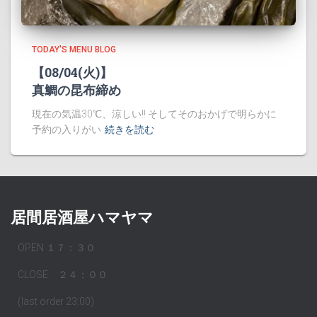
TODAY'S MENU BLOG
【08/04(火)】
真鯛の昆布締め
現在の気温30℃、涼しい!! そしてそのおかげで明らかに
予約の入りがい
続きを読む
居間居酒屋ハマヤマ
OPEN １７：３０
CLOSE ２４：００
(last order 23:00)