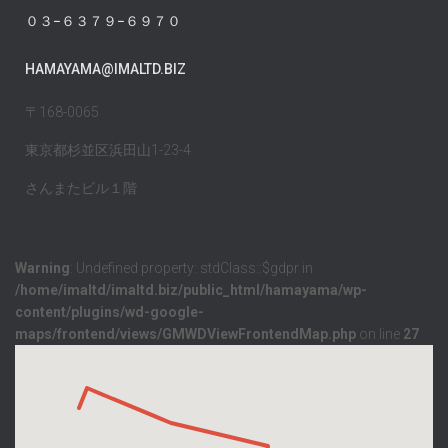
０３−６３７９−６９７０
HAMAYAMA@IMALTD.BIZ
〒168-0065
東京都杉並区浜田山1-23-4
さんまたビル１階
Warning
: Undefined property: stdClass::$gdpr in
/home/imaltd/imaltd.biz/public_html/hamayama/wp-
content/plugins/wd-google-
maps/frontend/views/GMWDViewFrontendMap.php
on line
27