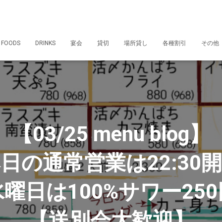
 FOODS
DRINKS
宴会
貸切
場所貸し
各種割引
その他
【03/25 menu blog】
日の通常営業は22:30
曜日は100%サワー25
【送別会大歓迎】