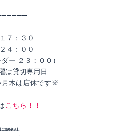
——————
 １７：３０
 ２４：００
ダー ２３：００）
曜は貸切専用日
い月木は店休です※
は
こちら！！
【ご連絡事項】