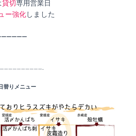
は
貸切
専用営業日
ュー強化
しました
——————
——————————-
日替りメニュー