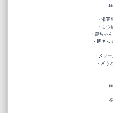
【冬
・湯豆腐 
・もつ鍋 
・鶏ちゃんこ鍋
・豚キムチ鍋 
・〆ゾー
・〆うど
【季
・桜