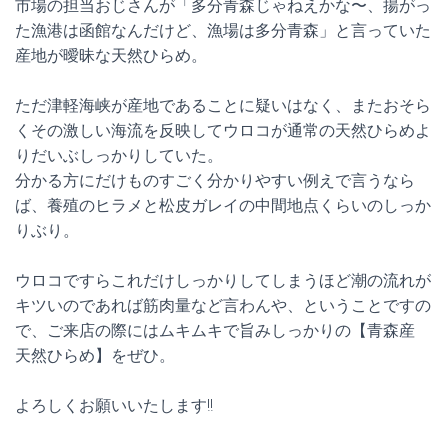
市場の担当おじさんが「多分青森じゃねえかな〜、揚がっ
た漁港は函館なんだけど、漁場は多分青森」と言っていた
産地が曖昧な天然ひらめ。
ただ津軽海峡が産地であることに疑いはなく、またおそら
くその激しい海流を反映してウロコが通常の天然ひらめよ
りだいぶしっかりしていた。
分かる方にだけものすごく分かりやすい例えで言うなら
ば、養殖のヒラメと松皮ガレイの中間地点くらいのしっか
りぶり。
ウロコですらこれだけしっかりしてしまうほど潮の流れが
キツいのであれば筋肉量など言わんや、ということですの
で、ご来店の際にはムキムキで旨みしっかりの【青森産
天然ひらめ】をぜひ。
よろしくお願いいたします!!