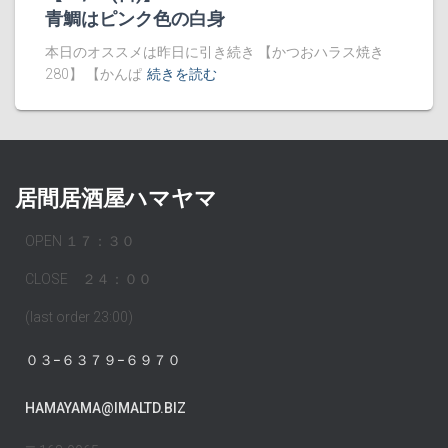
青鯛はピンク色の白身
本日のオススメは昨日に引き続き 【かつおハラス焼き
280】 【かんぱ
続きを読む
居間居酒屋ハマヤマ
OPEN １７：３０
CLOSE ２４：００
(last order 23:00)
０３−６３７９−６９７０
HAMAYAMA@IMALTD.BIZ