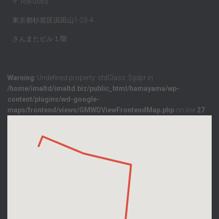
〒168-0065
東京都杉並区浜田山1-23-4
さんまたビル１階
Warning
: Undefined property: stdClass::$gdpr in
/home/imaltd/imaltd.biz/public_html/hamayama/wp-
content/plugins/wd-google-
maps/frontend/views/GMWDViewFrontendMap.php
on line
27