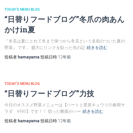
TODAY'S MENU BLOG
“日替りフードブログ”冬爪の肉あん
かけin夏
『冬瓜は夏にとれて冬まで保つから冬瓜という名前のついた夏の
野菜』 です。 盛大にリンクを貼った先の記
続きを読む
投稿者:
hamayama
投稿日時:
12年
前
TODAY'S MENU BLOG
“日替りフードブログ”力技
今日のオススメ野菜メニューは【ハートと星形キュウリの春雨サ
ラダ ¥480】です！！ 切った断面がハー
続きを読む
投稿者:
hamayama
投稿日時:
12年
前