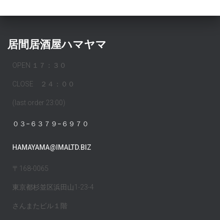
居間居酒屋ハマヤマ
OPEN １７：３０
CLOSE ２４：００
(last order 23:00)
０３−６３７９−６９７０
HAMAYAMA@IMALTD.BIZ
〒168-0065
東京都杉並区浜田山1-23-4
さんまたビル１階