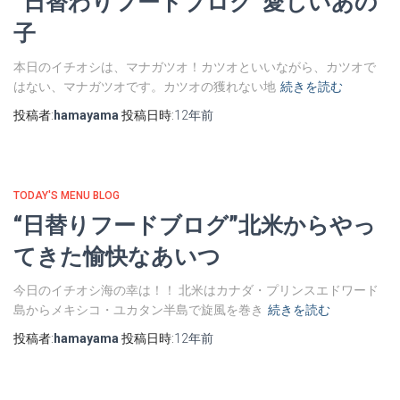
”日替わりフードブログ”愛しいあの
子
本日のイチオシは、マナガツオ！カツオといいながら、カツオで
はない、マナガツオです。カツオの獲れない地
続きを読む
投稿者:
hamayama
投稿日時:
12年
前
TODAY'S MENU BLOG
“日替りフードブログ”北米からやっ
てきた愉快なあいつ
今日のイチオシ海の幸は！！ 北米はカナダ・プリンスエドワード
島からメキシコ・ユカタン半島で旋風を巻き
続きを読む
投稿者:
hamayama
投稿日時:
12年
前