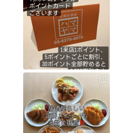
ジ
送
り