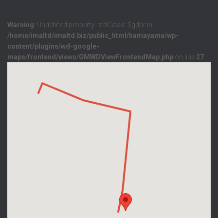
Warning
: Undefined property: stdClass::$gdpr in
/home/imaltd/imaltd.biz/public_html/hamayama/wp-
content/plugins/wd-google-
maps/frontend/views/GMWDViewFrontendMap.php
on line
27