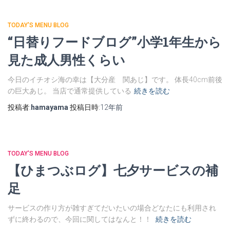
TODAY'S MENU BLOG
“日替りフードブログ”小学1年生から
見た成人男性くらい
今日のイチオシ海の幸は【大分産 関あじ】です。 体長40cm前後
の巨大あじ。 当店で通常提供している
続きを読む
投稿者:
hamayama
投稿日時:
12年
前
TODAY'S MENU BLOG
【ひまつぶログ】七夕サービスの補
足
サービスの作り方が雑すぎてだいたいの場合どなたにも利用され
ずに終わるので、今回に関してはなんと！！
続きを読む