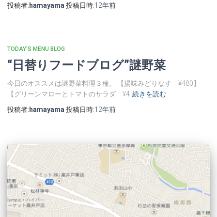
投稿者:
hamayama
投稿日時:
12年
前
TODAY'S MENU BLOG
“日替りフードブログ”謎野菜
今日のオススメは謎野菜料理３種。 【揚味みどりなす ¥480】
【グリーンマローとトマトのサラダ ¥4
続きを読む
投稿者:
hamayama
投稿日時:
12年
前