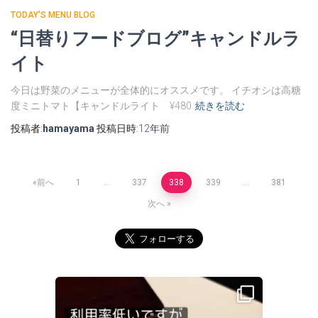
TODAY'S MENU BLOG
“日替りフードブログ”キャンドルラ
イト
今日は野菜のメニューが全体的にオススメです。 イチオシは高糖
度ミニトマト【キャンドルライト ¥480
続きを読む
投稿者:
hamayama
投稿日時:
12年
前
投
前へ
1
…
337
338
339
…
381
次へ
稿
の
ペ
ー