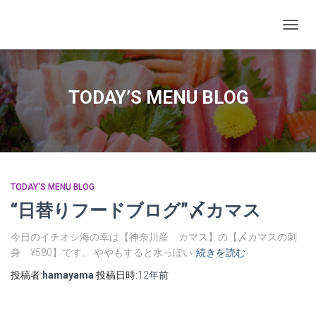
ナビゲ
TODAY’S MENU BLOG
TODAY'S MENU BLOG
“日替りフードブログ”〆カマス
今日のイチオシ海の幸は【神奈川産 カマス】の【〆カマスの刺
身 ¥580】です。 ややもすると水っぽい
続きを読む
投稿者:
hamayama
投稿日時:
12年
前