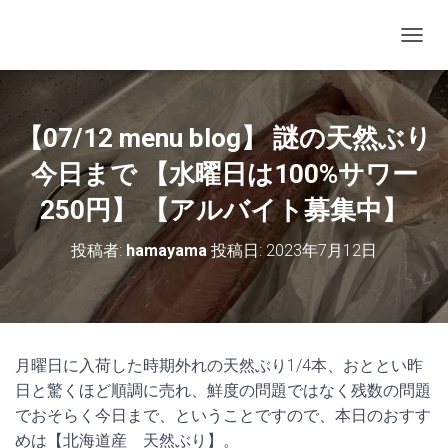
ナビゲ
【07/12 menu blog】 謎の天然ぶり
今日まで 【水曜日は100%サワー
250円】 【アルバイト募集中】
投稿者:
hamayama
投稿日:
2023年7月12日
月曜日に入荷した時期外れの天然ぶり1/4本、おととい昨
日と驚くほど順調に売れ、鮮度の問題ではなく残数の問題
でおそらく今日まで、ということですので、本日のおすす
めは【北海道産 天然ぶり】。