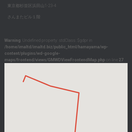
東京都杉並区浜田山1-23-4
さんまたビル１階
Warning
: Undefined property: stdClass::$gdpr in
/home/imaltd/imaltd.biz/public_html/hamayama/wp-
content/plugins/wd-google-
maps/frontend/views/GMWDViewFrontendMap.php
on line
27