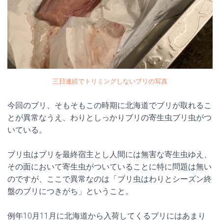
三日連続でトリミングしないブリの写真
今回のブリ、そもそもこの時期に北海道でブリが取れるこ
とが異常なうえ、わりとしっかりブリの寄生虫ブリ虫がつ
いている。
ブリ虫はブリを最終宿主とし人間には無害な寄生虫ゆえ、
その面において寄生虫がついていることに特に問題は無い
のですが、ここで異常なのは「ブリ虫はわりとシーズン終
盤のブリにつきがち」ということ。
例年10月11月に北海道から入荷してくるブリにはあまり