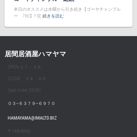
本日のオススメは水曜から引き続き【ゴーヤチャンプル
ー 780】!! 完
続きを読む
居間居酒屋ハマヤマ
OPEN １７：３０
CLOSE ２４：００
(last order 23:00)
０３−６３７９−６９７０
HAMAYAMA@IMALTD.BIZ
〒168-0065