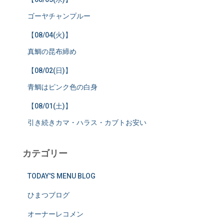
ゴーヤチャンプルー
【08/04(火)】
真鯛の昆布締め
【08/02(日)】
青鯛はピンク色の白身
【08/01(土)】
引き続きカマ・ハラス・カブトお安い
カテゴリー
TODAY'S MENU BLOG
ひまつブログ
オーナーレコメン