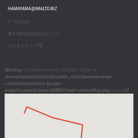
HAMAYAMA@IMALTD.BIZ
〒168-0065
東京都杉並区浜田山1-23-4
さんまたビル１階
Warning
: Undefined property: stdClass::$gdpr in
/home/imaltd/imaltd.biz/public_html/hamayama/wp-
content/plugins/wd-google-
maps/frontend/views/GMWDViewFrontendMap.php
on line
27