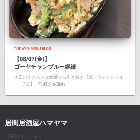
TODAY'S MENU BLOG
【08/07(金)】
ゴーヤチャンプルー継続
本日のオススメは水曜から引き続き【ゴーヤチャンプル
ー 780】!! 完
続きを読む
居間居酒屋ハマヤマ
OPEN １７：３０