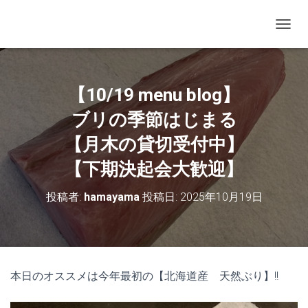
ナビゲ
【10/19 menu blog】
ブリの季節はじまる
【月木の貸切受付中】
【下期決起会大歓迎】
投稿者:
hamayama
投稿日:
2025年10月19日
本日のオススメは今年最初の【北海道産 天然ぶり】!!