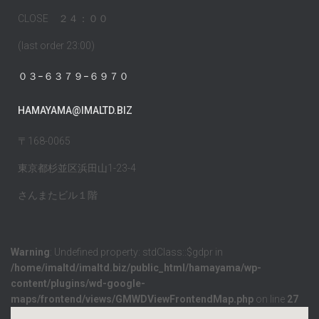
CLOSE ２４：００
(last order 23:00)
０３−６３７９−６９７０
HAMAYAMA@IMALTD.BIZ
〒168-0065
東京都杉並区浜田山1-23-4
さんまたビル１階
Warning
: Undefined property: stdClass::$gdpr in
/home/imaltd/imaltd.biz/public_html/hamayama/wp-
content/plugins/wd-google-
maps/frontend/views/GMWDViewFrontendMap.php
on line
27