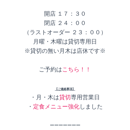
開店 １７：３０
閉店 ２４：００
（ラストオーダー ２３：００）
月曜・木曜は貸切専用日
※貸切の無い月木は店休です※
ご予約は
こちら！！
【ご連絡事項】
・月・木は
貸切
専用営業日
・
定食メニュー強化
しました
———————