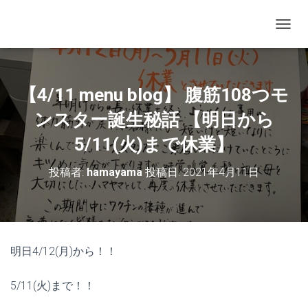
ナビゲ
【4/11 menu blog】 腹筋108つモ
ンスター誕生秘話 【明日から
5/11(火)まで休業】
投稿者:
hamayama
投稿日:
2021年4月11日
明日4/12(月)から！！
5/11(火)まで！！