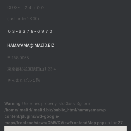
CLOSE ２４：００
(last order 23:00)
０３−６３７９−６９７０
HAMAYAMA@IMALTD.BIZ
〒168-0065
東京都杉並区浜田山1-23-4
さんまたビル１階
Warning
: Undefined property: stdClass::$gdpr in
/home/imaltd/imaltd.biz/public_html/hamayama/wp-
content/plugins/wd-google-
maps/frontend/views/GMWDViewFrontendMap.php
on line
27