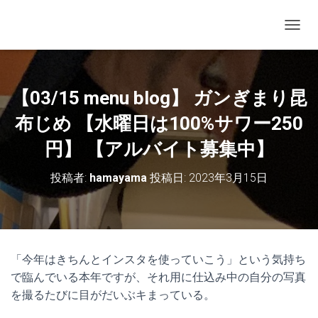
ナビゲ
【03/15 menu blog】 ガンぎまり昆
布じめ 【水曜日は100%サワー250
円】 【アルバイト募集中】
投稿者:
hamayama
投稿日:
2023年3月15日
「今年はきちんとインスタを使っていこう」という気持ち
で臨んでいる本年ですが、それ用に仕込み中の自分の写真
を撮るたびに目がだいぶキまっている。