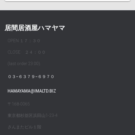
居間居酒屋ハマヤマ
OPEN １７：３０
CLOSE ２４：００
(last order 23:00)
０３−６３７９−６９７０
HAMAYAMA@IMALTD.BIZ
〒168-0065
東京都杉並区浜田山1-23-4
さんまたビル１階