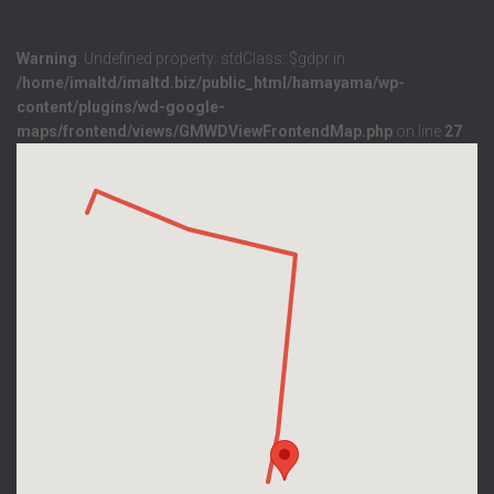
Warning
: Undefined property: stdClass::$gdpr in
/home/imaltd/imaltd.biz/public_html/hamayama/wp-
content/plugins/wd-google-
maps/frontend/views/GMWDViewFrontendMap.php
on line
27