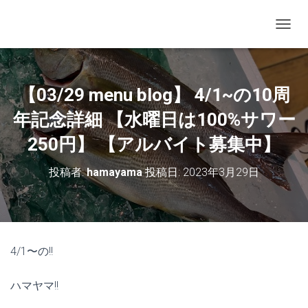
ナビゲ
【03/29 menu blog】 4/1~の10周
年記念詳細 【水曜日は100%サワー
250円】 【アルバイト募集中】
投稿者:
hamayama
投稿日:
2023年3月29日
4/1〜の!!
ハマヤマ!!