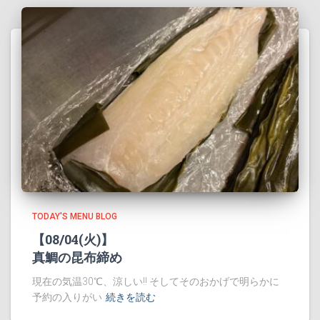
TODAY'S MENU BLOG
【08/04(火)】
真鯛の昆布締め
現在の気温30℃、涼しい!! そしてそのおかげで明らかに
予約の入りがい
続きを読む