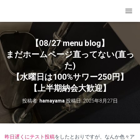
ナビゲ
【08/27 menu blog】
まだホームページ直ってない(直っ
た)
【水曜日は100%サワー250円】
【上半期納会大歓迎】
投稿者:
hamayama
投稿日:
2025年8月27日
昨日遅くにテスト投稿
をしたとおりですが、なんか色々ア