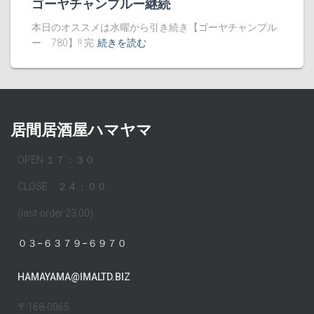
ゴーヤチャンプルー継続
本日のオススメは水曜から引き続き【ゴーヤチャンプル
ー 780】!! 完
続きを読む
居間居酒屋ハマヤマ
OPEN １７：３０
CLOSE ２４：００
(last order 23:00)
０３−６３７９−６９７０
HAMAYAMA@IMALTD.BIZ
〒168-0065