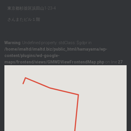
東京都杉並区浜田山1-23-4
さんまたビル１階
Warning
: Undefined property: stdClass::$gdpr in
/home/imaltd/imaltd.biz/public_html/hamayama/wp-
content/plugins/wd-google-
maps/frontend/views/GMWDViewFrontendMap.php
on line
27