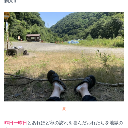
到来!!!
夏
昨日
一昨日
とあれほど秋の訪れを喜んだおれたちを地獄の