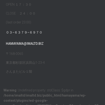
OPEN １７：３０
CLOSE ２４：００
(last order 23:00)
０３−６３７９−６９７０
HAMAYAMA@IMALTD.BIZ
〒168-0065
東京都杉並区浜田山1-23-4
さんまたビル１階
Warning
: Undefined property: stdClass::$gdpr in
/home/imaltd/imaltd.biz/public_html/hamayama/wp-
content/plugins/wd-google-