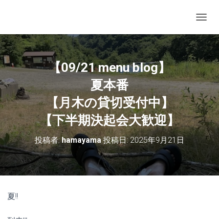
ナビゲ
【09/21 menu blog】
夏本番
【月木の貸切受付中】
【下半期決起会大歓迎】
投稿者:
hamayama
投稿日:
2025年9月21日
夏!!