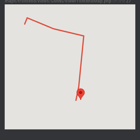
maps/frontend/views/GMWDViewFrontendMap.php
on line
27